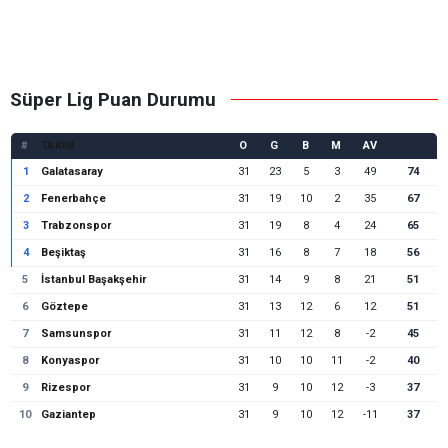
Süper Lig Puan Durumu
#
TAKIM
O
G
B
M
AV
P
1
Galatasaray
31
23
5
3
49
74
2
Fenerbahçe
31
19
10
2
35
67
3
Trabzonspor
31
19
8
4
24
65
4
Beşiktaş
31
16
8
7
18
56
5
İstanbul Başakşehir
31
14
9
8
21
51
6
Göztepe
31
13
12
6
12
51
7
Samsunspor
31
11
12
8
-2
45
8
Konyaspor
31
10
10
11
-2
40
9
Rizespor
31
9
10
12
-3
37
10
Gaziantep
31
9
10
12
-11
37