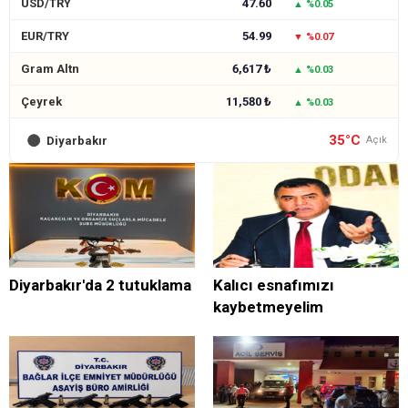
USD/TRY
47.60
▲ %0.05
EUR/TRY
54.99
▼ %0.07
Gram Altn
6,617 ₺
▲ %0.03
Çeyrek
11,580 ₺
▲ %0.03
35°C
Diyarbakır
Açık
Diyarbakır'da 2 tutuklama
Kalıcı esnafımızı
kaybetmeyelim