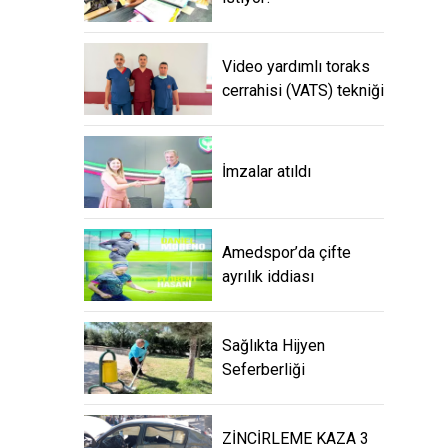
Video yardımlı toraks
cerrahisi (VATS) tekniği
İmzalar atıldı
Amedspor’da çifte
ayrılık iddiası
Sağlıkta Hijyen
Seferberliği
ZİNCİRLEME KAZA 3