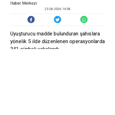
Haber Merkezi
23.06.2026 14:58
Uyuşturucu madde bulunduran şahıslara
yönelik 5 ilde düzenlenen operasyonlarda
341 şüpheli yakalandı.
Jandarma Genel Komutanlığı Narkotik
Suçlarla Mücadele Daire Başkanlığı ve
Cumhuriyet Başsavcılıkları
koordinesinde; İl Jandarma
Komutanlıklarınca uyuşturucu madde
bulunduran şahıslara yönelik
operasyonlar gerçekleştirildi.