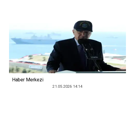
Haber Merkezi
21.05.2026 14:14
Cumhurbaşkanı Erdoğan, İzmir'in
Seferihisar ilçesindeki Doğanbey Atışlı
Tatbikat Bölgesi'nde gerçekleştirilen