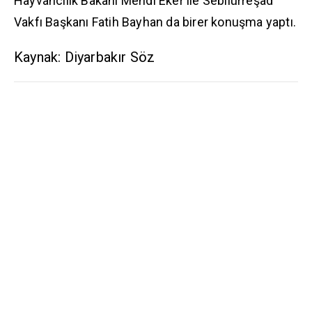
Hayvancılık Bakanı Mehdi Eker ile Sebilürreşad
Vakfı Başkanı Fatih Bayhan da birer konuşma yaptı.
Kaynak: Diyarbakır Söz