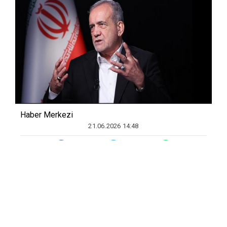
Haber Merkezi
21.06.2026 14:48
Cumhurbaşkanı Pezeşkiyan, başkent
Tahran'daki Merkez Bankası konferans
salonunda düzenlenen 33'üncü Para ve
Bankacılık Politikaları Sempozyumu'nda