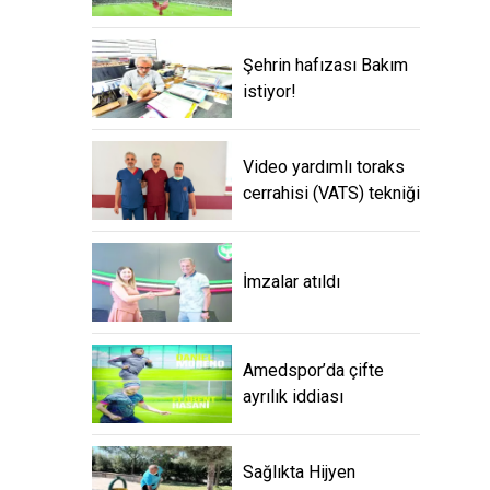
Şehrin hafızası Bakım
istiyor!
Video yardımlı toraks
cerrahisi (VATS) tekniği
İmzalar atıldı
Amedspor’da çifte
ayrılık iddiası
Sağlıkta Hijyen