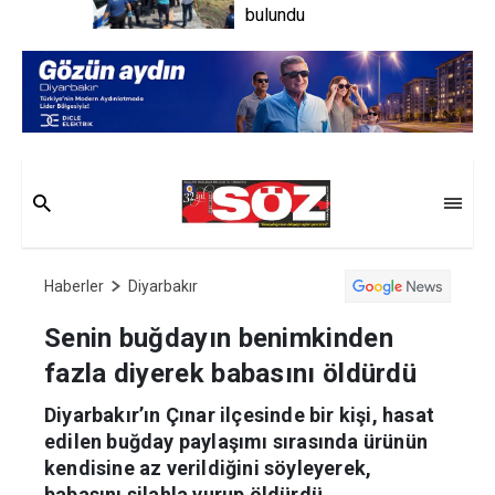
bulundu
Haberler
Diyarbakır
Senin buğdayın benimkinden
fazla diyerek babasını öldürdü
Diyarbakır’ın Çınar ilçesinde bir kişi, hasat
edilen buğday paylaşımı sırasında ürünün
kendisine az verildiğini söyleyerek,
babasını silahla vurup öldürdü.