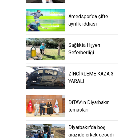
Amedspor’da çifte
ayrılık iddiası
Sağlıkta Hijyen
Seferberliği
ZİNCİRLEME KAZA 3
YARALI
DİTAV'ın Diyarbakır
temasları
Diyarbakır'da boş
arazide erkek cesedi