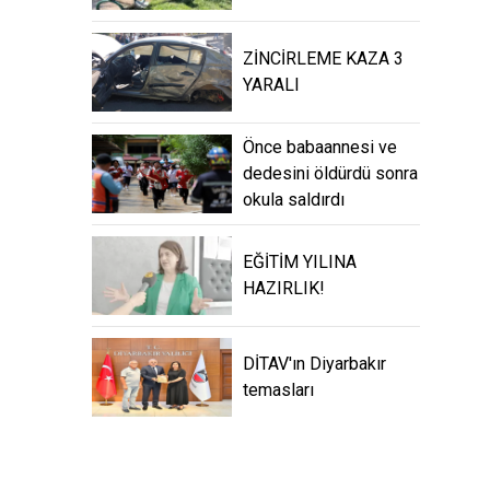
ZİNCİRLEME KAZA 3
YARALI
Önce babaannesi ve
dedesini öldürdü sonra
okula saldırdı
EĞİTİM YILINA
HAZIRLIK!
DİTAV'ın Diyarbakır
temasları