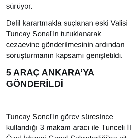
sürüyor.
Delil karartmakla suçlanan eski Valisi
Tuncay Sonel’in tutuklanarak
cezaevine gönderilmesinin ard
ı
ndan
soru
ş
turman
ı
n kapsam
ı
geni
ş
letildi.
5 ARAÇ ANKARA’YA
GÖNDER
İ
LD
İ
Tuncay Sonel’in görev süresince
kulland
ığı
3 makam arac
ı
ile Tunceli
İ
l