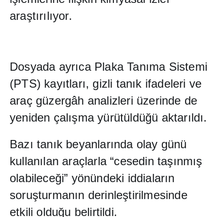
ara
ş
t
ı
r
ı
l
ı
yor.
Dosyada ayr
ı
ca Plaka Tan
ı
ma Sistemi
(PTS) kay
ı
tlar
ı
, gizli tan
ı
k ifadeleri ve
araç güzergâh analizleri üzerinde de
yeniden çal
ış
ma yürütüldü
ğ
ü aktar
ı
ld
ı
.
Baz
ı
tan
ı
k beyanlar
ı
nda olay günü
kullan
ı
lan araçlarla “cesedin ta
şı
nm
ış
olabilece
ğ
i” yönündeki iddialar
ı
n
soru
ş
turman
ı
n derinle
ş
tirilmesinde
etkili oldu
ğ
u belirtildi.