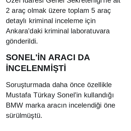
Özel
İ
daresi Genel Sekreterli
ğ
i’ne ait
2 araç olmak üzere toplam 5 araç
detayl
ı
kriminal inceleme için
Ankara’daki kriminal laboratuvara
gönderildi.
SONEL'
İ
N ARACI DA
İ
NCELENM
İŞ
T
İ
Soru
ş
turmada daha önce özellikle
Mustafa Türkay Sonel’in kulland
ığı
BMW marka arac
ı
n incelendi
ğ
i öne
sürülmü
ş
tü.