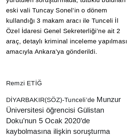
yürütülen soru
ş
turmada, tutuklu bulunan
eski vali Tuncay Sonel’in o dönem
kulland
ığı
3 makam arac
ı
ile Tunceli
İ
l
Özel
İ
daresi Genel Sekreterli
ğ
i’ne ait 2
araç, detayl
ı
kriminal inceleme yap
ı
lmas
ı
amac
ı
yla Ankara’ya gönderildi.
Remzi ET
İĞ
Munzur
D
İ
YARBAKIR(SÖZ)-Tunceli’de
Üniversitesi ö
ğ
rencisi Gülistan
Doku’nun 5 Ocak 2020’de
kaybolmas
ı
na ili
ş
kin soru
ş
turma