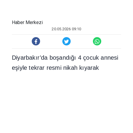
Haber Merkezi
20.05.2026 09:10
Diyarbak
ı
r’da bo
ş
and
ığı
4 çocuk annesi
e
ş
iyle tekrar resmi nikah k
ı
yarak
evlenen ancak bo
ş
and
ığı
dönemde e
ş
ini
rahats
ı
z eden ve evine gelen Sinan K.’yi
öldüren Tar
ı
k A. hakk
ı
nda kasten
öldürmeden müebbet hapis istemiyle
iddianame haz
ı
rland
ı
. Savc
ı
, olayda