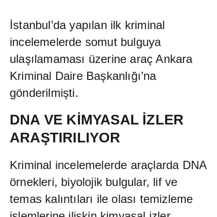
İ
stanbul’da yap
ı
lan ilk kriminal
incelemelerde somut bulguya
ula
şı
lamamas
ı
üzerine araç Ankara
Kriminal Daire Ba
ş
kanl
ığı
’na
gönderilmi
ş
ti.
DNA VE K
İ
MYASAL
İ
ZLER
ARA
Ş
TIRILIYOR
Kriminal incelemelerde araçlarda DNA
örnekleri, biyolojik bulgular, lif ve
temas kal
ı
nt
ı
lar
ı
ile olas
ı
temizleme
i
ş
lemlerine ili
ş
kin kimyasal izler