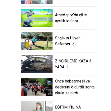
Amedspor’da çifte
ayrılık iddiası
Sağlıkta Hijyen
Seferberliği
ZİNCİRLEME KAZA 3
YARALI
Önce babaannesi ve
dedesini öldürdü sonra
okula saldırdı
EĞİTİM YILINA