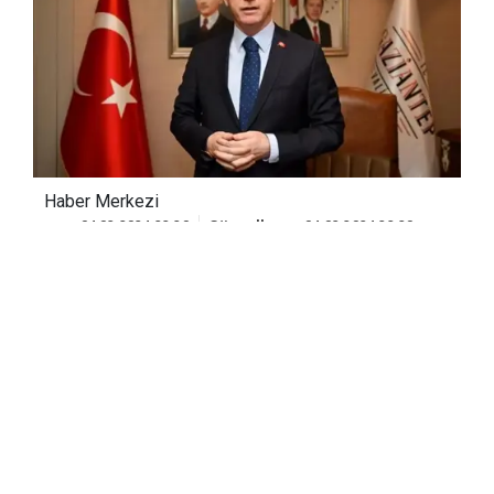
Haber Merkezi
04.03.2024 22:20
Güncelleme:
04.03.2024 22:20
İstanbul Valisi Davut Gül, Çanakkale'nin
Yenice ilçesinde 4,9 büyüklüğünde
meydana gelen
depremin
İstanbul'da da
hissedildiğini, kentte şu ana kadar bir
olumsuzluk tespit edilmediğini bildirdi.