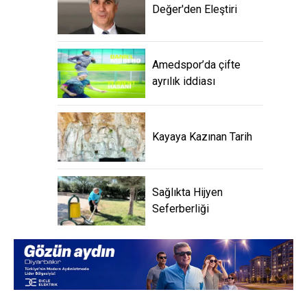
Değer'den Eleştiri
Amedspor’da çifte
ayrılık iddiası
Kayaya Kazınan Tarih
Sağlıkta Hijyen
Seferberliği