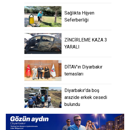
Sağlıkta Hijyen
Seferberliği
ZİNCİRLEME KAZA 3
YARALI
DİTAV'ın Diyarbakır
temasları
Diyarbakır'da boş
arazide erkek cesedi
bulundu