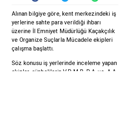
Alınan bilgiye göre, kent merkezindeki iş
yerlerine sahte para verildiği ihbarı
üzerine İl Emniyet Müdürlüğü Kaçakçılık
ve Organize Suçlarla Mücadele ekipleri
çalışma başlattı.
Söz konusu iş yerlerinde inceleme yapan
ekipler, şüphelilerin V.P, M.B, R.A. ve A.A.
olduğunu tespit etti.
Zanlıların kent merkezindeki adreslerine
operasyon düzenleyen ekipler R.A. ile
A.A'yı gözaltına aldı. Olayla ilgisi olduğu
belirlenen V.P. ve M.B'nin yakalanması
için de çalışma başlatıldı.