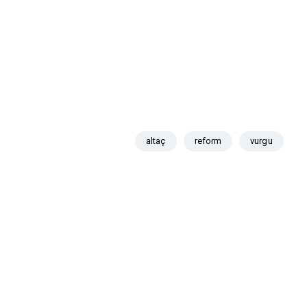
altaç
reform
vurgu