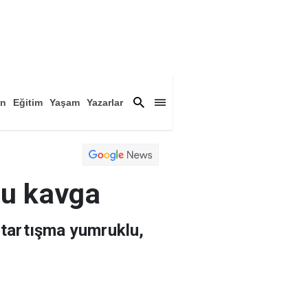
an
Eğitim
Yaşam
Yazarlar
a
Magazin
Arşiv
lu kavga
 tartışma yumruklu,