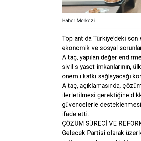
Haber Merkezi
Toplantıda Türkiye’deki son 
ekonomik ve sosyal sorunları
Altaç, yapılan değerlendirm
sivil siyaset imkanlarının, 
önemli katkı sağlayacağı kon
Altaç, açıklamasında, çözüm 
ilerletilmesi gerektiğine di
güvencelerle desteklenmesini
ifade etti.
ÇÖZÜM SÜRECİ VE REFOR
Gelecek Partisi olarak üzerl