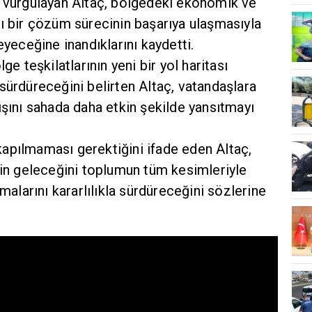
ı vurgulayan Altaç, bölgedeki ekonomik ve
ı bir çözüm sürecinin başarıya ulaşmasıyla
eyeceğine inandıklarını kaydetti.
ge teşkilatlarının yeni bir yol haritası
sürdüreceğini belirten Altaç, vatandaşlara
ışını sahada daha etkin şekilde yansıtmayı
apılmaması gerektiğini ifade eden Altaç,
nin geleceğini toplumun tüm kesimleriyle
şmalarını kararlılıkla sürdüreceğini sözlerine