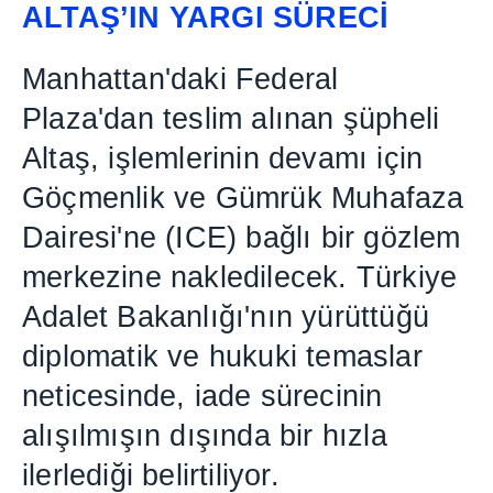
ALTA
Ş
’IN YARGI SÜREC
İ
Manhattan'daki Federal
Plaza'dan teslim al
ı
nan
ş
üpheli
Alta
ş
, i
ş
lemlerinin devam
ı
için
Göçmenlik ve Gümrük Muhafaza
Dairesi'ne (ICE) ba
ğ
l
ı
bir gözlem
merkezine nakledilecek. Türkiye
Adalet Bakanl
ığı
'n
ı
n yürüttü
ğ
ü
diplomatik ve hukuki temaslar
neticesinde, iade sürecinin
al
ışı
lm
ışı
n d
ışı
nda bir h
ı
zla
ilerledi
ğ
i belirtiliyor.