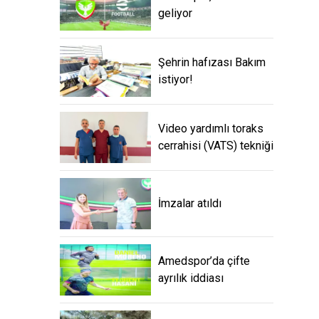
geliyor
Şehrin hafızası Bakım
istiyor!
Video yardımlı toraks
cerrahisi (VATS) tekniği
İmzalar atıldı
Amedspor’da çifte
ayrılık iddiası