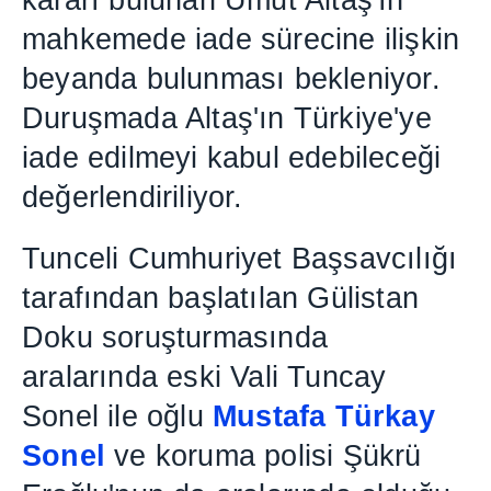
karar
ı
bulunan Umut Alta
ş
'
ı
n
mahkemede iade sürecine ili
ş
kin
beyanda bulunmas
ı
bekleniyor.
Duru
ş
mada Alta
ş
'
ı
n Türkiye'ye
iade edilmeyi kabul edebilece
ğ
i
de
ğ
erlendiriliyor.
Tunceli Cumhuriyet Ba
ş
savc
ı
l
ığı
taraf
ı
ndan ba
ş
lat
ı
lan Gülistan
Doku soru
ş
turmas
ı
nda
aralar
ı
nda eski Vali Tuncay
Sonel ile o
ğ
lu
Mustafa Türkay
Sonel
ve koruma polisi
Ş
ükrü