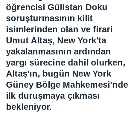
ö
ğ
rencisi Gülistan Doku
soru
ş
turmas
ı
n
ı
n kilit
isimlerinden olan ve firari
Umut Alta
ş
, New York'ta
yakalanmas
ı
n
ı
n ard
ı
ndan
yarg
ı
sürecine dahil olurken,
Alta
ş
'
ı
n, bugün New York
Güney Bölge Mahkemesi'nde
ilk duru
ş
maya ç
ı
kmas
ı
bekleniyor.