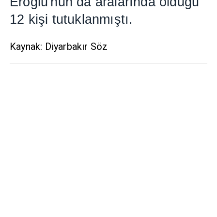
Ero
ğ
lu'nun da aralar
ı
nda oldu
ğ
u
12 ki
ş
i tutuklanm
ış
t
ı
.
Kaynak: Diyarbakır Söz