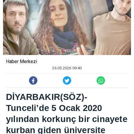
Haber Merkezi
26.05.2026 09:40
D
İ
YARBAKIR(SÖZ)-
Tunceli’de 5 Ocak 2020
y
ı
l
ı
ndan korkunç bir cinayete
kurban giden üniversite