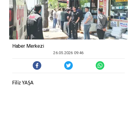
Haber Merkezi
26.05.2026 09:46
Filiz YAŞA
DİYARBAKIR(SÖZ)-Kurban Bayramı’na sayılı saatler
kala, bayram ikramlarının vazgeçilmezi olan şerbetli
tatlılara yönelik talep zirveye ulaştı. Bayram
sofralarını tatlandırmak ve misafirlerine geleneksel