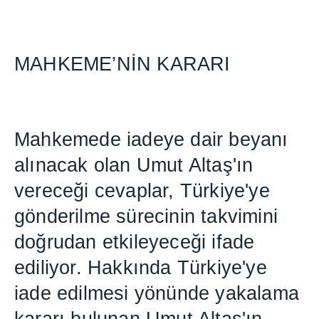
MAHKEME’N
İ
N KARARI
Mahkemede iadeye dair beyan
ı
al
ı
nacak olan Umut Alta
ş
'
ı
n
verece
ğ
i cevaplar, Türkiye'ye
gönderilme sürecinin takvimini
do
ğ
rudan etkileyece
ğ
i ifade
ediliyor. Hakk
ı
nda Türkiye'ye
iade edilmesi yönünde yakalama