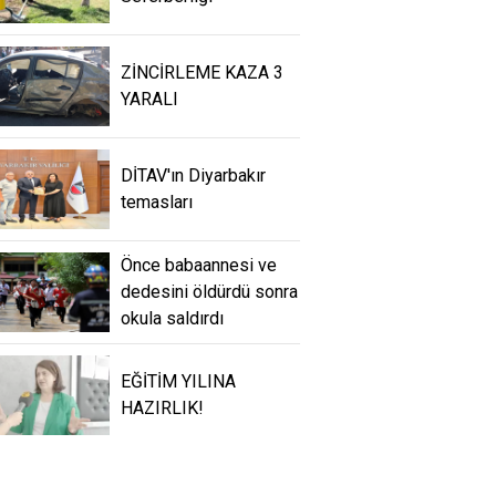
ZİNCİRLEME KAZA 3
YARALI
DİTAV'ın Diyarbakır
temasları
Önce babaannesi ve
dedesini öldürdü sonra
okula saldırdı
EĞİTİM YILINA
HAZIRLIK!