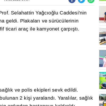
rof. Selahattin Ya
ğ
c
ı
o
ğ
lu Caddesi'nin
a geldi. Plakalar
ı
ve sürücülerinin
if ticari araç ile kamyonet çarp
ış
t
ı
.
 sa
ğ
l
ı
k ve polis ekipleri sevk edildi.
 bulunan 2 ki
ş
i yaraland
ı
. Yaral
ı
lar, sa
ğ
l
ı
k
nin ard
ı
ndan hastaneye kald
ı
r
ı
ld
ı
.