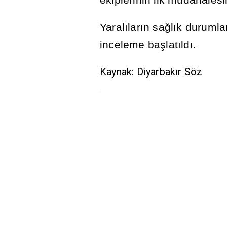
Yaral
ı
lar
ı
n sa
ğ
l
ı
k durumla
inceleme ba
ş
lat
ı
ld
ı
.
Kaynak: Diyarbakır Söz