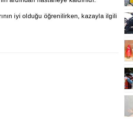
r
ı
n
ı
n iyi oldu
ğ
u ö
ğ
renilirken, kazayla ilgili