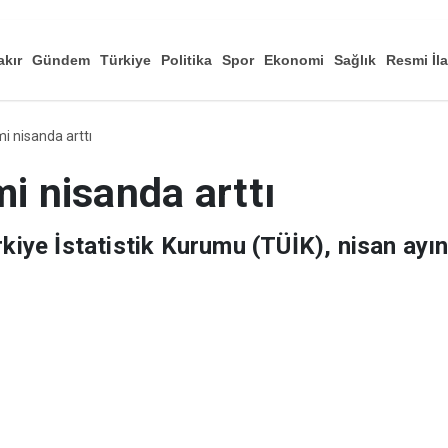
akır
Gündem
Türkiye
Politika
Spor
Ekonomi
Sağlık
Resmi İl
Düny
mi nisanda arttı
mi nisanda arttı
e İstatistik Kurumu (TÜİK), nisan ayınd
k yüzde 0,7 arttığını açıkladı.