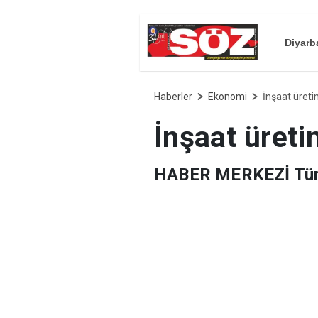
Diyarb
Haberler
Ekonomi
İnşaat üreti
İnşaat üreti
HABER MERKEZİ Türkiy
yıllık yüzde 2,1, aylı