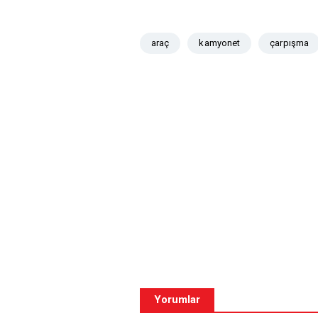
araç
kamyonet
çarpışma
Yorumlar