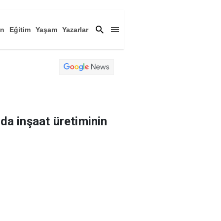
an
Eğitim
Yaşam
Yazarlar
a
Magazin
Arşiv
a inşaat üretiminin