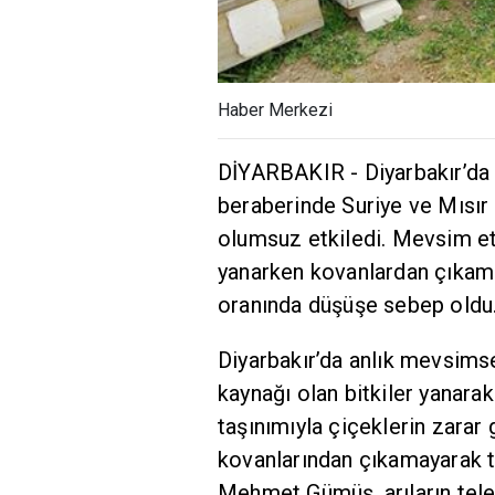
Haber Merkezi
DİYARBAKIR - Diyarbakır’da 
beraberinde Suriye ve Mısır ü
olumsuz etkiledi. Mevsim etk
yanarken kovanlardan çıkamay
oranında düşüşe sebep oldu
Diyarbakır’da anlık mevsimse
kaynağı olan bitkiler yanara
taşınımıyla çiçeklerin zarar
kovanlarından çıkamayarak tel
Mehmet Gümüş, arıların telef