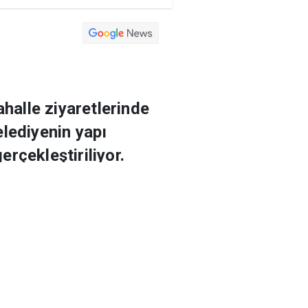
an
Eğitim
Yaşam
Yazarlar
a
Magazin
Arşiv
halle ziyaretlerinde
elediyenin yapı
rçekleştiriliyor.