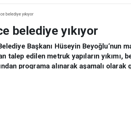
akır
Gündem
Türkiye
Politika
Spor
Ekonomi
Sağlık
Resmi İl
Düny
nce belediye yıkıyor
ce belediye yıkıyor
 Belediye Başkanı Hüseyin Beyoğlu’nun ma
n talep edilen metruk yapıların yıkımı, b
fından programa alınarak aşamalı olarak ge