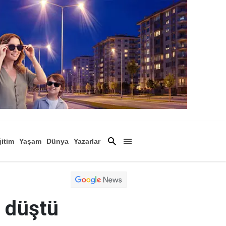
itim
Yaşam
Dünya
Yazarlar
Magazin
Arşiv
a düştü