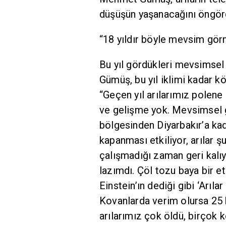
düşüşün yaşanacağını öngörd
“18 yıldır böyle mevsim gör
Bu yıl gördükleri mevsimsel 
Gümüş, bu yıl iklimi kadar kö
“Geçen yıl arılarımız polene 
ve gelişme yok. Mevsimsel g
bölgesinden Diyarbakır’a kad
kapanması etkiliyor, arılar ş
çalışmadığı zaman geri kalıyo
lazımdı. Çöl tozu baya bir etk
Einstein’ın dediği gibi ‘Arılar
Kovanlarda verim olursa 25 k
arılarımız çok öldü, birçok k