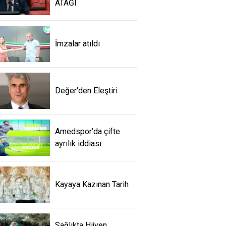
ATAĞI
İmzalar atıldı
Değer'den Eleştiri
Amedspor’da çifte
ayrılık iddiası
Kayaya Kazınan Tarih
Sağlıkta Hijyen