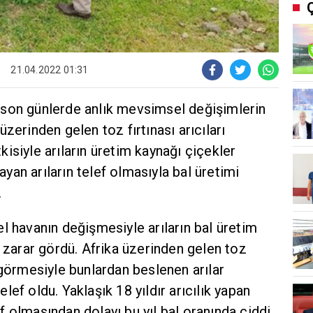
21.04.2022 01:31
son günlerde anlık mevsimsel değişimlerin
zerinden gelen toz fırtınası arıcıları
isiyle arıların üretim kaynağı çiçekler
an arıların telef olmasıyla bal üretimi
.
l havanın değişmesiyle arıların bal üretim
k zarar gördü. Afrika üzerinden gelen toz
 görmesiyle bunlardan beslenen arılar
ef oldu. Yaklaşık 18 yıldır arıcılık yapan
 olmasından dolayı bu yıl bal oranında ciddi