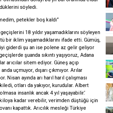
üklerini söyledi.
medim, petekler boş kaldı”
geçişlerini 18 yıldır yaşamadıklarını söyleyen
tü bir iklim yaşamadıklarını ifade etti. Gümüş,
iyi giderdi şu an ise polene az gelir geliyor
eçişlerde şuanda sıkıntı yaşıyoruz, Adana
ar arıcılar sitem ediyor. Güneş açıp
u anda uçmuyor, dışarı çıkmıyor. Arılar
r. Nisan ayında arı harıl harıl çalışması
iledi, otları da yakıyor, kurudular. Albert
 olmasa insanlık ancak 4 yıl yaşayabilir.’
iloya kadar verebilir, verimden düştüğü için
ovanı kapattık. Arıcılık mesleği Türkiye