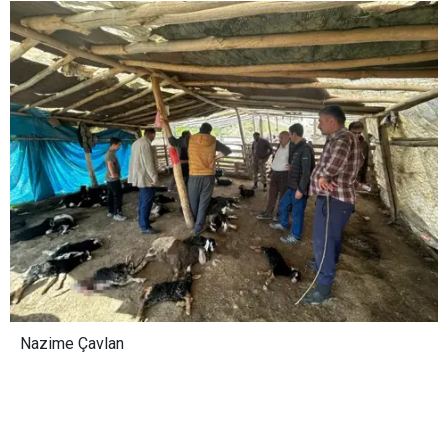
Nazime Çavlan