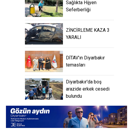
Sağlıkta Hijyen
Seferberliği
ZİNCİRLEME KAZA 3
YARALI
DİTAV'ın Diyarbakır
temasları
Diyarbakır'da boş
arazide erkek cesedi
bulundu