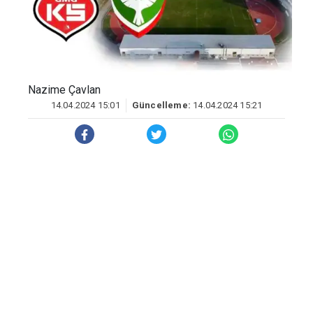
Nazime Çavlan
14.04.2024 15:01
Güncelleme:
14.04.2024 15:21
Diyarbakır'ın futbol'daki önemli temsilcisi
Amedspor, Kastamonuspor'a deplasman
konuğu oluyor.
DİYARBAKIRLILAR BU ALANLARA AKIN
ETTİ!
Bugün saat 15.00'te Kastamonu Gazi