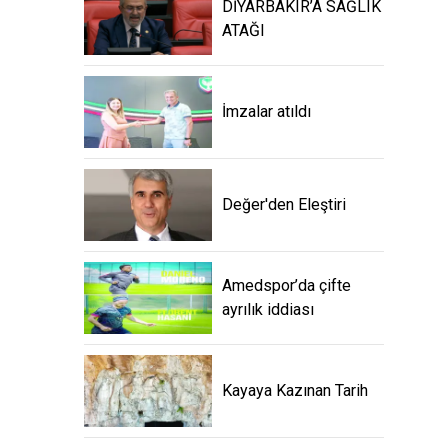
DİYARBAKIR’A SAĞLIK
ATAĞI
İmzalar atıldı
Değer'den Eleştiri
Amedspor’da çifte
ayrılık iddiası
Kayaya Kazınan Tarih