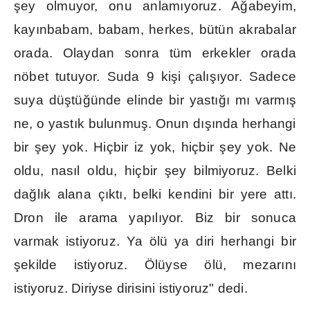
ş
ey olmuyor, onu anlam
ı
yoruz. A
ğ
abeyim,
kay
ı
nbabam, babam, herkes, bütün akrabalar
orada. Olaydan sonra tüm erkekler orada
nöbet tutuyor. Suda 9 ki
ş
i çal
ışı
yor. Sadece
suya dü
ş
tü
ğ
ünde elinde bir yast
ığı
m
ı
varm
ış
ne, o yast
ı
k bulunmu
ş
. Onun d
ışı
nda herhangi
bir
ş
ey yok. Hiçbir iz yok, hiçbir
ş
ey yok. Ne
oldu, nas
ı
l oldu, hiçbir
ş
ey bilmiyoruz. Belki
da
ğ
l
ı
k alana ç
ı
kt
ı
, belki kendini bir yere att
ı
.
Dron ile arama yap
ı
l
ı
yor. Biz bir sonuca
varmak istiyoruz. Ya ölü ya diri herhangi bir
ş
ekilde istiyoruz. Ölüyse ölü, mezar
ı
n
ı
istiyoruz. Diriyse dirisini istiyoruz" dedi.