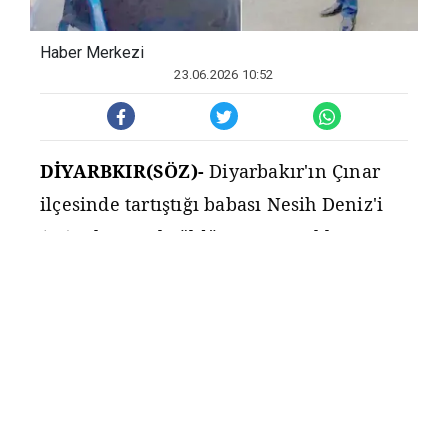
Haber Merkezi
23.06.2026 10:52
DİYARBKIR(SÖZ)-
Diyarbakır'ın Çınar
ilçesinde tartıştığı babası Nesih Deniz'i
(63) tabancayla öldüren ve tutuklanan
Mesut Deniz'in (34) ifadesi ortaya çıktı.
Deniz, ifadesinde; olaydan birkaç gün
önce babasıyla
nedeniyle
mal payla
şı
m
ı
tartıştıklarını belirterek, "Beni
öldüreceğini düşündüm. Kendi