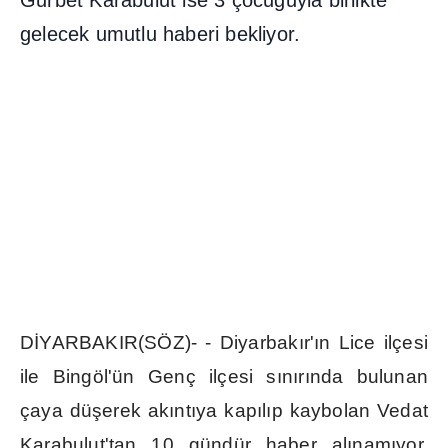
Gurbet Karabulut ise 3 çocu
ğ
uyla birlikte
gelecek umutlu haberi bekliyor.
D
İ
YARBAKIR(SÖZ)- - Diyarbak
ı
r'
ı
n Lice ilçesi
ile Bingöl'ün Genç ilçesi s
ı
n
ı
r
ı
nda bulunan
çaya dü
ş
erek ak
ı
nt
ı
ya kap
ı
l
ı
p kaybolan Vedat
Karabulut'tan 10 gündür haber al
ı
nam
ı
yor.