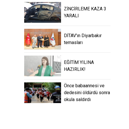
ZİNCİRLEME KAZA 3
YARALI
DİTAV'ın Diyarbakır
temasları
EĞİTİM YILINA
HAZIRLIK!
Önce babaannesi ve
dedesini öldürdü sonra
okula saldırdı