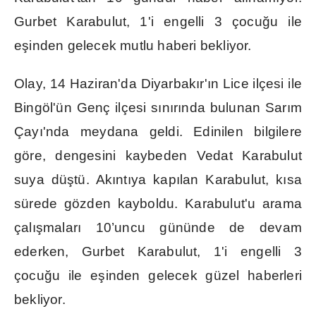
Gurbet Karabulut, 1'i engelli 3 çocu
ğ
u ile
e
ş
inden gelecek mutlu haberi bekliyor.
Olay, 14 Haziran'da Diyarbak
ı
r'
ı
n Lice ilçesi ile
Bingöl'ün Genç ilçesi s
ı
n
ı
r
ı
nda bulunan Sar
ı
m
Çay
ı
'nda meydana geldi. Edinilen bilgilere
göre, dengesini kaybeden Vedat Karabulut
suya dü
ş
tü. Ak
ı
nt
ı
ya kap
ı
lan Karabulut, k
ı
sa
sürede gözden kayboldu. Karabulut'u arama
çal
ış
malar
ı
10’uncu gününde de devam
ederken, Gurbet Karabulut, 1'i engelli 3
çocu
ğ
u ile e
ş
inden gelecek güzel haberleri
bekliyor.