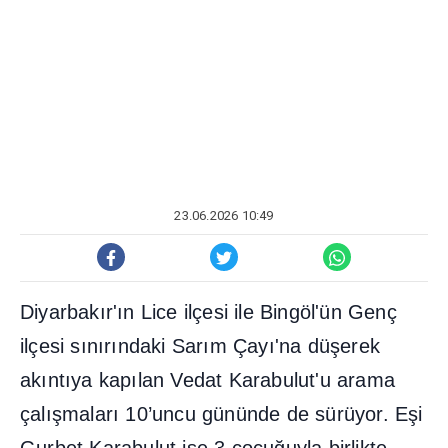
23.06.2026 10:49
Diyarbak
ı
r'
ı
n Lice ilçesi ile Bingöl'ün Genç
ilçesi s
ı
n
ı
r
ı
ndaki Sar
ı
m Çay
ı
'na dü
ş
erek
ak
ı
nt
ı
ya kap
ı
lan Vedat Karabulut'u arama
çal
ış
malar
ı
10’uncu gününde de sürüyor. E
ş
i