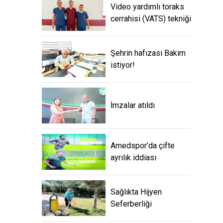
Video yardımlı toraks
cerrahisi (VATS) tekniği
Şehrin hafızası Bakım
istiyor!
İmzalar atıldı
Amedspor’da çifte
ayrılık iddiası
Sağlıkta Hijyen
Seferberliği