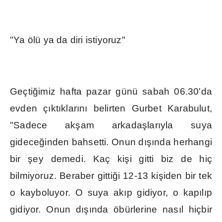
"Ya ölü ya da diri istiyoruz"
Geçti
ğ
imiz hafta pazar günü sabah 06.30'da
evden ç
ı
kt
ı
klar
ı
n
ı
belirten Gurbet Karabulut,
"Sadece ak
ş
am arkada
ş
lar
ı
yla suya
gidece
ğ
inden bahsetti. Onun d
ışı
nda herhangi
bir
ş
ey demedi. Kaç ki
ş
i gitti biz de hiç
bilmiyoruz. Beraber gitti
ğ
i 12-13 ki
ş
iden bir tek
o kayboluyor. O suya ak
ı
p gidiyor, o kap
ı
l
ı
p
gidiyor. Onun d
ışı
nda öbürlerine nas
ı
l hiçbir