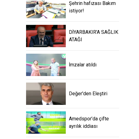
Şehrin hafızası Bakım
istiyor!
DİYARBAKIR’A SAĞLIK
ATAĞI
İmzalar atıldı
Değer'den Eleştiri
Amedspor’da çifte
ayrılık iddiası