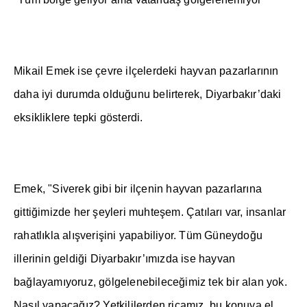
Mikail Emek ise çevre ilçelerdeki hayvan pazarlar
ı
n
ı
n
daha iyi durumda oldu
ğ
unu belirterek, Diyarbak
ı
r’daki
eksikliklere tepki gösterdi.
Emek, "Siverek gibi bir ilçenin hayvan pazarlar
ı
na
gitti
ğ
imizde her
ş
eyleri muhte
ş
em. Çat
ı
lar
ı
var, insanlar
rahatl
ı
kla al
ış
veri
ş
ini yapabiliyor. Tüm Güneydo
ğ
u
illerinin geldi
ğ
i Diyarbak
ı
r’
ı
m
ı
zda ise hayvan
ba
ğ
layam
ı
yoruz, gölgelenebilece
ğ
imiz tek bir alan yok.
Nas
ı
l yapaca
ğı
z? Yetkililerden ricam
ı
z, bu konuya el