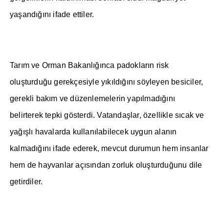
ya
ş
and
ığı
n
ı
ifade ettiler.
Tar
ı
m ve Orman Bakanl
ığı
nca padoklar
ı
n risk
olu
ş
turdu
ğ
u gerekçesiyle y
ı
k
ı
ld
ığı
n
ı
söyleyen besiciler,
gerekli bak
ı
m ve düzenlemelerin yap
ı
lmad
ığı
n
ı
belirterek tepki gösterdi. Vatanda
ş
lar, özellikle s
ı
cak ve
ya
ğış
l
ı
havalarda kullan
ı
labilecek uygun alan
ı
n
kalmad
ığı
n
ı
ifade ederek, mevcut durumun hem insanlar
hem de hayvanlar aç
ı
s
ı
ndan zorluk olu
ş
turdu
ğ
unu dile
getirdiler.