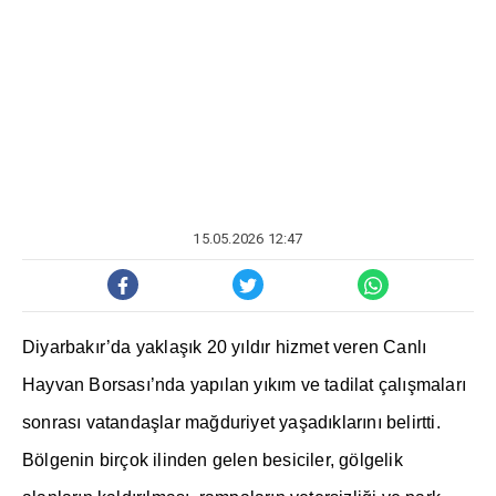
15.05.2026 12:47
Diyarbak
ı
r’da yakla
şı
k 20 y
ı
ld
ı
r hizmet veren Canl
ı
Hayvan Borsas
ı
’nda yap
ı
lan y
ı
k
ı
m ve tadilat çal
ış
malar
ı
sonras
ı
vatanda
ş
lar ma
ğ
duriyet ya
ş
ad
ı
klar
ı
n
ı
belirtti.
Bölgenin birçok ilinden gelen besiciler, gölgelik