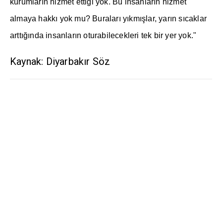
kurumlar
ı
n hizmet etti
ğ
i yok. Bu insanlar
ı
n hizmet
almaya hakk
ı
yok mu? Buralar
ı
y
ı
km
ış
lar, yar
ı
n s
ı
caklar
artt
ığı
nda insanlar
ı
n oturabilecekleri tek bir yer yok."
Kaynak: Diyarbakır Söz