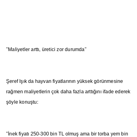
"Maliyetler artt
ı
, üretici zor durumda"
Ş
eref I
şı
k da hayvan fiyatlar
ı
n
ı
n yüksek görünmesine
ra
ğ
men maliyetlerin çok daha fazla artt
ığı
n
ı
ifade ederek
ş
öyle konu
ş
tu:
"
İ
nek fiyat
ı
250-300 bin TL olmu
ş
ama bir torba yem bin