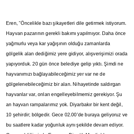
Eren, "Öncelikle baz
ı
ş
ikayetleri dile getirmek istiyorum.
Hayvan pazar
ı
n
ı
n gerekli bak
ı
m
ı
yap
ı
lm
ı
yor. Daha önce
ya
ğ
murlu veya kar ya
ğışı
n
ı
n oldu
ğ
u zamanlarda
gölgelik alan dedi
ğ
imiz yere gidiyor, al
ış
veri
ş
imizi orada
yap
ı
yorduk. 20 gün önce belediye gelip y
ı
kt
ı
.
Ş
imdi ne
hayvan
ı
m
ı
z
ı
ba
ğ
layabilece
ğ
imiz yer var ne de
gölgelenebilece
ğ
imiz bir alan. Nihayetinde sald
ı
rgan
hayvanlar var, onlar
ı
engelleyebilmemiz gerekiyor.
Ş
u
an hayvan rampalar
ı
m
ı
z yok. Diyarbak
ı
r bir kent de
ğ
il,
10
ş
ehirdir; bölgedir. Gece 02.00’de buraya geliyoruz ve
bu saatlere kadar yo
ğ
unluk ayn
ı
ş
ekilde devam ediyor.