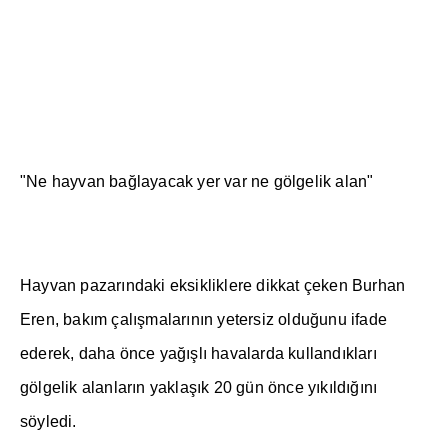
"Ne hayvan ba
ğ
layacak yer var ne gölgelik alan"
Hayvan pazar
ı
ndaki eksikliklere dikkat çeken Burhan
Eren, bak
ı
m çal
ış
malar
ı
n
ı
n yetersiz oldu
ğ
unu ifade
ederek, daha önce ya
ğış
l
ı
havalarda kulland
ı
klar
ı
gölgelik alanlar
ı
n yakla
şı
k 20 gün önce y
ı
k
ı
ld
ığı
n
ı
söyledi.