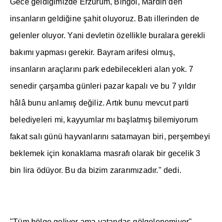
Gece geldi
ğ
imizde Erzurum, Bingöl, Mardin’den
insanlar
ı
n geldi
ğ
ine
ş
ahit oluyoruz. Bat
ı
illerinden de
gelenler oluyor. Yani devletin özellikle buralara gerekli
bak
ı
m
ı
yapmas
ı
gerekir. Bayram arifesi olmu
ş
,
insanlar
ı
n araçlar
ı
n
ı
park edebilecekleri alan yok. 7
senedir çar
ş
amba günleri pazar kapal
ı
ve bu 7 y
ı
ld
ı
r
hâlâ bunu anlam
ış
de
ğ
iliz. Art
ı
k bunu mevcut parti
belediyeleri mi, kayyumlar m
ı
ba
ş
latm
ış
bilemiyorum
fakat sal
ı
günü hayvanlar
ı
n
ı
satamayan biri, per
ş
embeyi
beklemek için konaklama masraf
ı
olarak bir gecelik 3
bin lira ödüyor. Bu da bizim zarar
ı
m
ı
zad
ı
r." dedi.
"Tüm bölge geliyor ama vatanda
ş
gölgelenemiyor"