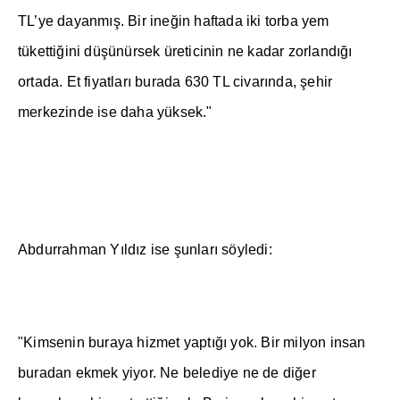
TL’ye dayanm
ış
. Bir ine
ğ
in haftada iki torba yem
tüketti
ğ
ini dü
ş
ünürsek üreticinin ne kadar zorland
ığı
ortada. Et fiyatlar
ı
burada 630 TL civar
ı
nda,
ş
ehir
merkezinde ise daha yüksek."
Abdurrahman Y
ı
ld
ı
z ise
ş
unlar
ı
söyledi:
"Kimsenin buraya hizmet yapt
ığı
yok. Bir milyon insan
buradan ekmek yiyor. Ne belediye ne de di
ğ
er