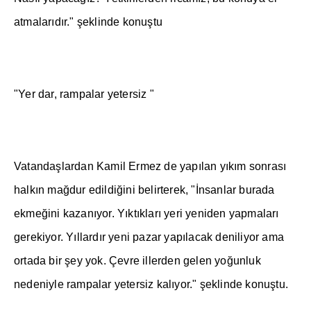
atmalar
ı
d
ı
r."
ş
eklinde konu
ş
tu
"Yer dar, rampalar yetersiz "
Vatanda
ş
lardan Kamil Ermez de yap
ı
lan y
ı
k
ı
m sonras
ı
halk
ı
n ma
ğ
dur edildi
ğ
ini belirterek, "
İ
nsanlar burada
ekme
ğ
ini kazan
ı
yor. Y
ı
kt
ı
klar
ı
yeri yeniden yapmalar
ı
gerekiyor. Y
ı
llard
ı
r yeni pazar yap
ı
lacak deniliyor ama
ortada bir
ş
ey yok. Çevre illerden gelen yo
ğ
unluk
nedeniyle rampalar yetersiz kal
ı
yor."
ş
eklinde konu
ş
tu.