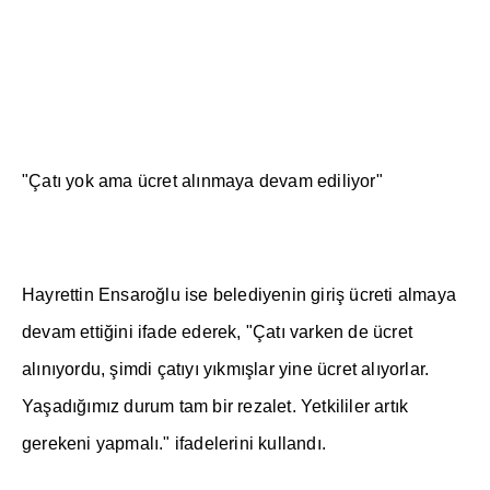
"Çat
ı
yok ama ücret al
ı
nmaya devam ediliyor"
Hayrettin Ensaro
ğ
lu ise belediyenin giri
ş
ücreti almaya
devam etti
ğ
ini ifade ederek, "Çat
ı
varken de ücret
al
ı
n
ı
yordu,
ş
imdi çat
ı
y
ı
y
ı
km
ış
lar yine ücret al
ı
yorlar.
Ya
ş
ad
ığı
m
ı
z durum tam bir rezalet. Yetkililer art
ı
k
gerekeni yapmal
ı
." ifadelerini kulland
ı
.