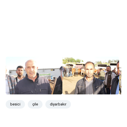
besici
çile
diyarbakır