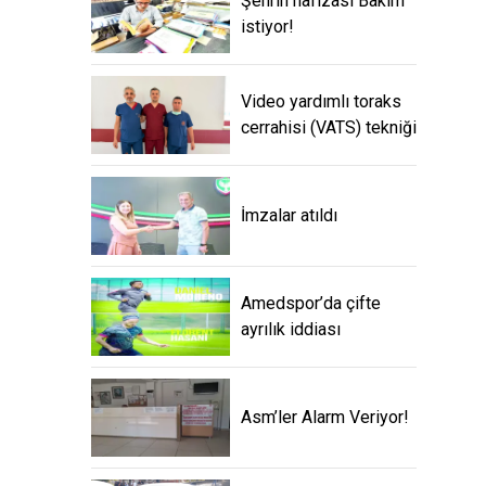
Şehrin hafızası Bakım
istiyor!
Video yardımlı toraks
cerrahisi (VATS) tekniği
İmzalar atıldı
Amedspor’da çifte
ayrılık iddiası
Asm’ler Alarm Veriyor!