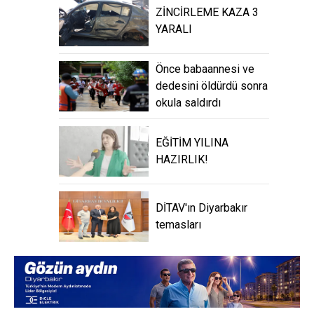
ZİNCİRLEME KAZA 3
YARALI
Önce babaannesi ve
dedesini öldürdü sonra
okula saldırdı
EĞİTİM YILINA
HAZIRLIK!
DİTAV'ın Diyarbakır
temasları