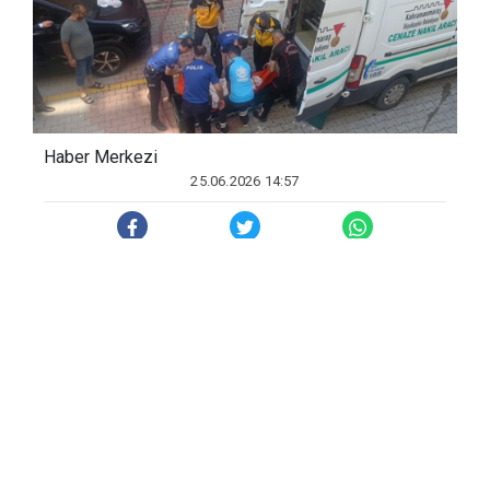
Haber Merkezi
25.06.2026 14:57
Kahramanmaraş’ta çıkan ikamet
yangınında bir engellinin hastanede
ikisinin de ikamette hayatını kaybettiği
yangında engelli iki kardeşin cansız
bedeni morga kaldırıldı. Ölen 3 kardeşin
yer yatağında uyudukları sırada yangının
çıktığı öğrenildi.