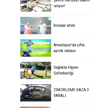
Şehrin hafızası Bakım
istiyor!
İmzalar atıldı
Amedspor’da çifte
ayrılık iddiası
Sağlıkta Hijyen
Seferberliği
ZİNCİRLEME KAZA 3
YARALI