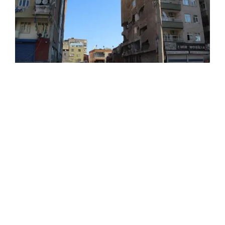
Hamza Özçelik
14.03.2024 08:59
6 Şubat 2023 tarihinde meydana gelen
yıkıcı depremlerle merkez Bağlar ilçesi
Şeyh Şamil Mahallesi’ndeki Dündar
Apartmanı ile ilgili tutuklanan
müteahhitler İlhami Dündar ve Sercan