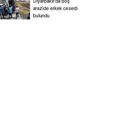
Diyarbakır'da boş
arazide erkek cesedi
bulundu