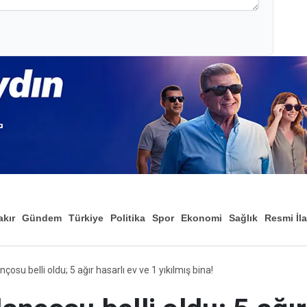
akır
Gündem
Türkiye
Politika
Spor
Ekonomi
Sağlık
Resmi İl
Düny
çosu belli oldu; 5 ağır hasarlı ev ve 1 yıkılmış bina!