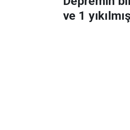
Depremin bil
ve 1 yıkılmış
AFAD: "Yozgat’ta 2 kat
dedi.