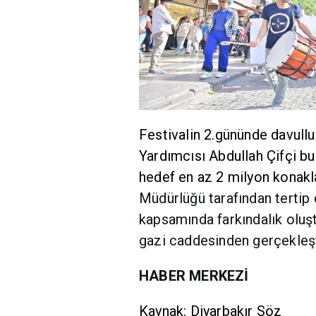
Festivalin 2.gününde davullu 
Yardımcısı Abdullah Çifçi bu 
hedef en az 2 milyon konakla
Müdürlüğü tarafından tertip e
kapsamında farkındalık olu
gazi caddesinden gerçekleşti
HABER MERKEZİ
Kaynak: Diyarbakır Söz