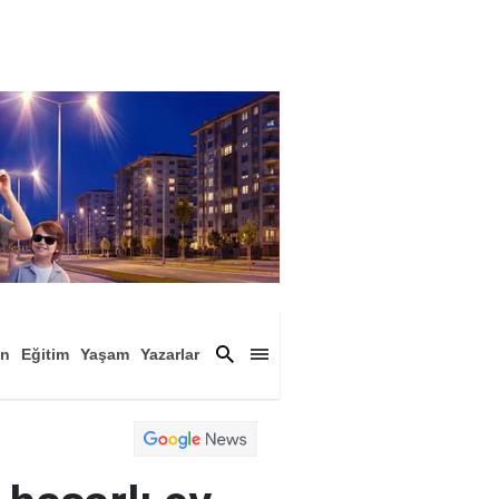
an
Eğitim
Yaşam
Yazarlar
a
Magazin
Arşiv