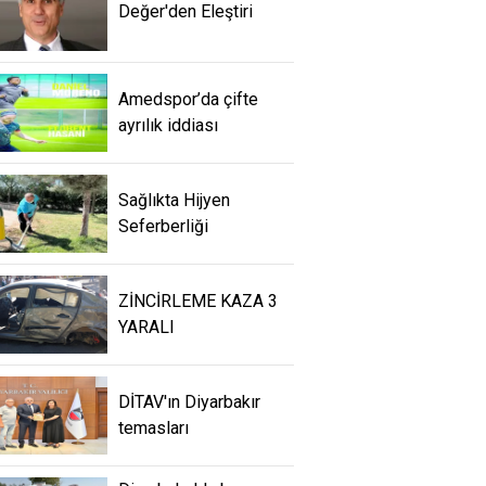
Değer'den Eleştiri
Amedspor’da çifte
ayrılık iddiası
Sağlıkta Hijyen
Seferberliği
ZİNCİRLEME KAZA 3
YARALI
DİTAV'ın Diyarbakır
temasları