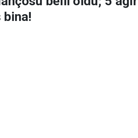
ançosu belli oldu; 5 ağır
 bina!
lı ev yıkıldı, Sulusaray’da 5 ahır hasarlı 