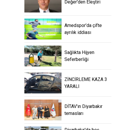
Değer'den Eleştiri
Amedspor’da çifte
ayrılık iddiası
Sağlıkta Hijyen
Seferberliği
ZİNCİRLEME KAZA 3
YARALI
DİTAV'ın Diyarbakır
temasları
Diyarbakır'da boş