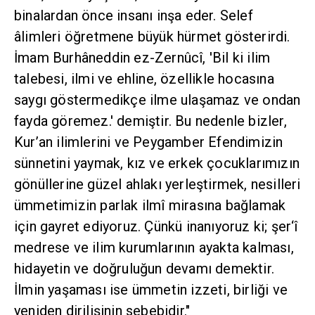
binalardan önce insanı inşa eder. Selef
âlimleri öğretmene büyük hürmet gösterirdi.
İmam Burhâneddin ez-Zernûcî, 'Bil ki ilim
talebesi, ilmi ve ehline, özellikle hocasına
saygı göstermedikçe ilme ulaşamaz ve ondan
fayda göremez.' demiştir. Bu nedenle bizler,
Kur’an ilimlerini ve Peygamber Efendimizin
sünnetini yaymak, kız ve erkek çocuklarımızın
gönüllerine güzel ahlakı yerleştirmek, nesilleri
ümmetimizin parlak ilmî mirasına bağlamak
için gayret ediyoruz. Çünkü inanıyoruz ki; şer‘î
medrese ve ilim kurumlarının ayakta kalması,
hidayetin ve doğruluğun devamı demektir.
İlmin yaşaması ise ümmetin izzeti, birliği ve
yeniden dirilişinin sebebidir."