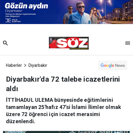
Haberler
Diyarbakır
Diyarbakır'da 72 talebe icazetlerini
aldı
İTTİHADUL ULEMA bünyesinde eğitimlerini
tamamlayan 25'hafız 47'si İslami İlimler olmak
üzere 72 öğrenci için icazet merasimi
düzenlendi.