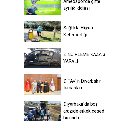
Amedspor’da çifte
ayrılık iddiası
Sağlıkta Hijyen
Seferberliği
ZİNCİRLEME KAZA 3
YARALI
DİTAV'ın Diyarbakır
temasları
Diyarbakır'da boş
arazide erkek cesedi
bulundu