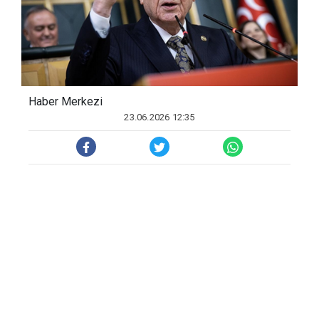
Haber Merkezi
23.06.2026 12:35
Bahçeli, TBMM'de partisinin grup
toplantısında konuştu. Avrupa'nın kendi
savunma, siyasi ve iktisadi mimarisini
Washington'un gölgesinden
çıkaramadığını ifade eden Bahçeli,
"Avrupa, kendi evinin duvarındaki çatlağı