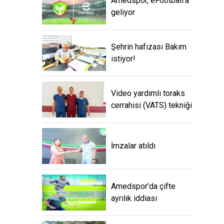
Amedspor, eFootball'a
geliyor
Şehrin hafızası Bakım
istiyor!
Video yardımlı toraks
cerrahisi (VATS) tekniği
İmzalar atıldı
Amedspor’da çifte
ayrılık iddiası