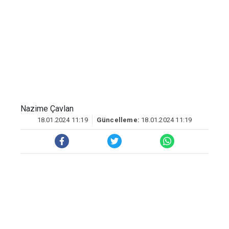
Nazime Çavlan
18.01.2024 11:19
Güncelleme:
18.01.2024 11:19
Bölgede huzur ve güvenin sağlanması
için çalışmalarını aralıksız sürdüren
Elazığ İl Jandarma Komutanlığı,
operasyonlara devam ediyor. Bu
çerçevede yapılan istihbarı çalışmalar
sonucunda 5 yıl kesinleşmiş hapis cezası
ile arama kaydı bulunan A.G.’nin Elazığ’da
olduğu bilgisine ulaşıldı.
Kovancılar İlçe Jandarma
Komutanlığınca gerçekleştirilen