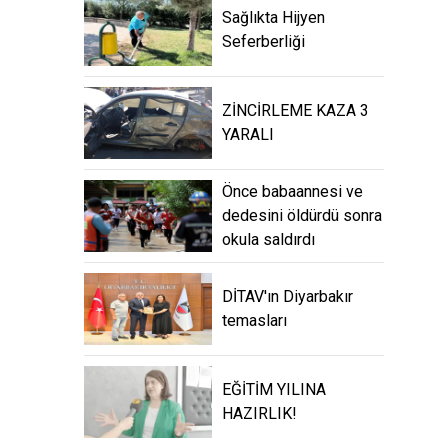
Sağlıkta Hijyen
Seferberliği
ZİNCİRLEME KAZA 3
YARALI
Önce babaannesi ve
dedesini öldürdü sonra
okula saldırdı
DİTAV'ın Diyarbakır
temasları
EĞİTİM YILINA
HAZIRLIK!