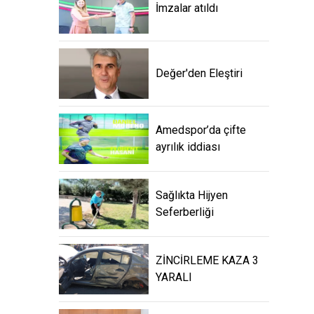
İmzalar atıldı
Değer'den Eleştiri
Amedspor’da çifte
ayrılık iddiası
Sağlıkta Hijyen
Seferberliği
ZİNCİRLEME KAZA 3
YARALI