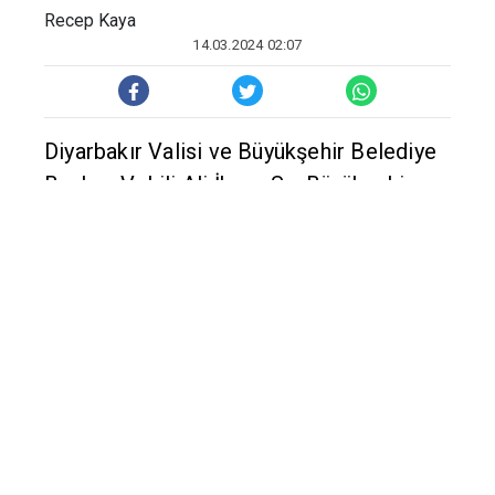
Recep Kaya
14.03.2024 02:07
Diyarbakır Valisi ve Büyükşehir Belediye
Başkan Vekili Ali İhsan Su, Büyükşehir
Belediyesince kurulan iftar çadırında
vatandaşlarla iftarını açtı.
Diyarbakır Büyükşehir Belediyesinden
yapılan açıklamaya göre, Sosyal
Hizmetler Daire Başkanlığı, Dağkapı
Meydanı ve Bağlar ilçesinde Cuma
Pazarı yanında bulunan Kelebek Parkı