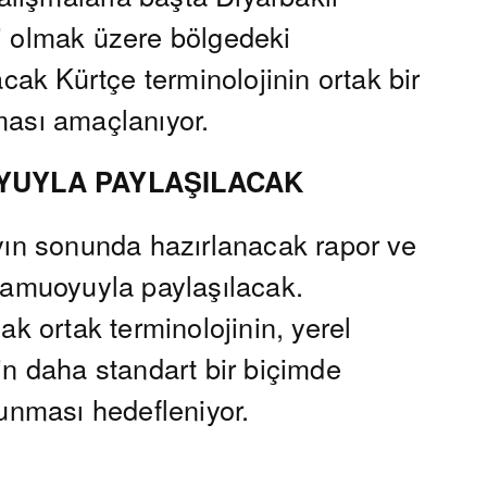
i olmak üzere bölgedeki
acak Kürtçe terminolojinin ortak bir
ması amaçlanıyor.
UYLA PAYLAŞILACAK
yın sonunda hazırlanacak rapor ve
kamuoyuyla paylaşılacak.
ak ortak terminolojinin, yerel
in daha standart bir biçimde
sunması hedefleniyor.