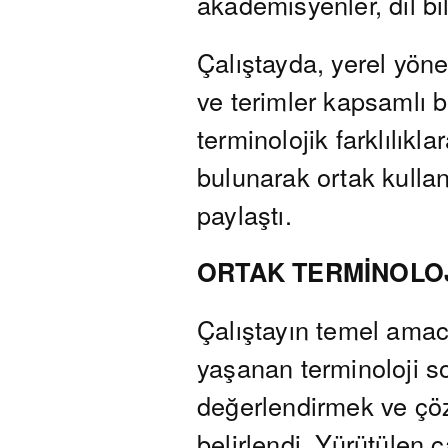
akademisyenler, dil bil
Çalıştayda, yerel yön
ve terimler kapsamlı bi
terminolojik farklılıkl
bulunarak ortak kullan
paylaştı.
ORTAK TERMİNOLO
Çalıştayın temel amacı
yaşanan terminoloji so
değerlendirmek ve çöz
belirlendi. Yürütülen 