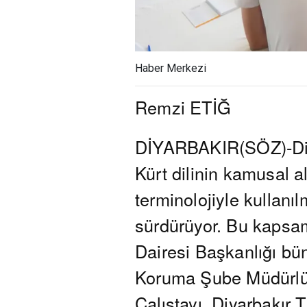
Haber Merkezi
Remzi ETİĞ
DİYARBAKIR(SÖZ)-Diya
Kürt dilinin kamusal al
terminolojiyle kullanı
sürdürüyor. Bu kapsam
Dairesi Başkanlığı bün
Koruma Şube Müdürlüğ
Çalıştayı, Diyarbakır 