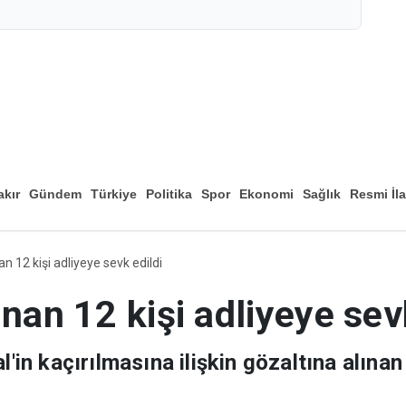
akır
Gündem
Türkiye
Politika
Spor
Ekonomi
Sağlık
Resmi İl
Düny
an 12 kişi adliyeye sevk edildi
ınan 12 kişi adliyeye sev