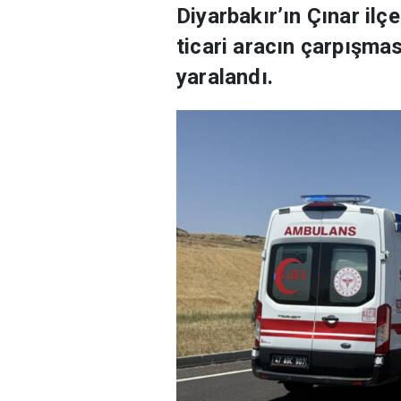
Diyarbakır’ın Çınar ilç
ticari aracın çarpışma
yaralandı.