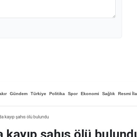
akır
Gündem
Türkiye
Politika
Spor
Ekonomi
Sağlık
Resmi İl
Düny
da kayıp şahıs ölü bulundu