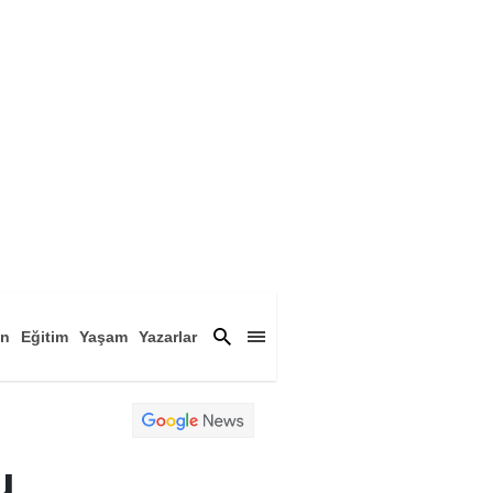
an
Eğitim
Yaşam
Yazarlar
a
Magazin
Arşiv