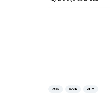
dtso
nevin
ölüm