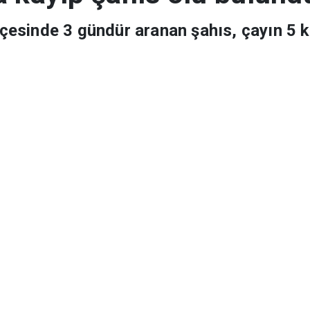
a kayıp şahıs ölü bulund
ilçesinde 3 gündür aranan şahıs, çayın 5 k