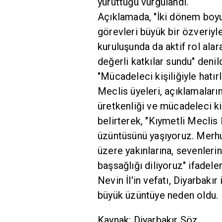
yürüttüğü vurgulandı.
Açıklamada, "İki dönem boy
görevleri büyük bir özveriyle
kuruluşunda da aktif rol al
değerli katkılar sundu" denild
"Mücadeleci kişiliğiyle hatır
Meclis üyeleri, açıklamaların
üretkenliği ve mücadeleci ki
belirterek, "Kıymetli Meclis
üzüntüsünü yaşıyoruz. Merhu
üzere yakınlarına, sevenleri
başsağlığı diliyoruz" ifadeler
Nevin İl'in vefatı, Diyarbakır
büyük üzüntüye neden oldu.
Kaynak: Diyarbakır Söz