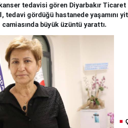
a kanser tedavisi gören Diyarbakır Ticare
, tedavi gördüğü hastanede yaşamını yitird
m camiasında büyük üzüntü yarattı.