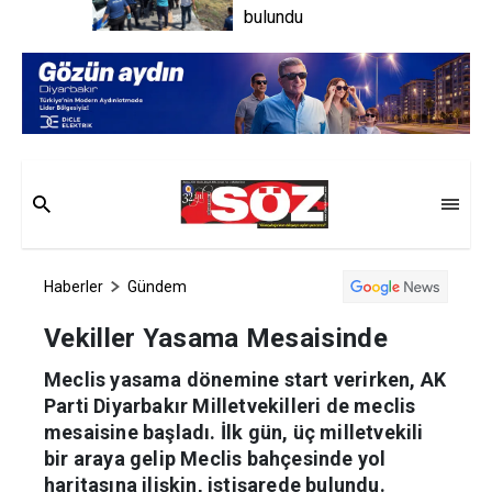
bulundu
Haberler
Gündem
Vekiller Yasama Mesaisinde
Meclis yasama dönemine start verirken, AK
Parti Diyarbakır Milletvekilleri de meclis
mesaisine başladı. İlk gün, üç milletvekili
bir araya gelip Meclis bahçesinde yol
haritasına ilişkin, istişarede bulundu.