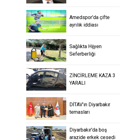
Amedspor’da çifte
ayrılık iddiası
Sağlıkta Hijyen
Seferberliği
ZİNCİRLEME KAZA 3
YARALI
DİTAV'ın Diyarbakır
temasları
Diyarbakır'da boş
arazide erkek cesedi