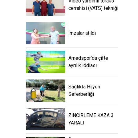
Video yardımlı toraks
cerrahisi (VATS) tekniği
İmzalar atıldı
Amedspor’da çifte
ayrılık iddiası
Sağlıkta Hijyen
Seferberliği
ZİNCİRLEME KAZA 3
YARALI