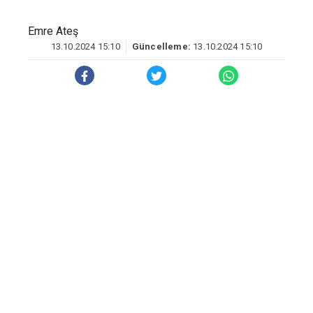
Emre Ateş
13.10.2024 15:10
Güncelleme:
13.10.2024 15:10
DEM Parti’nin öncülüğünde “‘Özgürlük
Mitingi’ ismiyle yapılacak miting öncesi
İstasyon Meydanı abluka alındı. Bunun
üzerine kitle kentin birçok noktasında bir
araya geldi.
Toplanma yerlerinden biri olan Ofis
Semti'nde çok sayıda kişi bir araya geldi.
Sık sık "Jin, Jiyan, Azadi" "Yaşasın