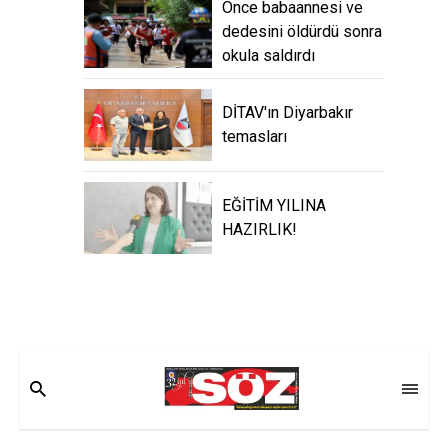
Önce babaannesi ve
dedesini öldürdü sonra
okula saldırdı
DİTAV'ın Diyarbakır
temasları
EĞİTİM YILINA
HAZIRLIK!