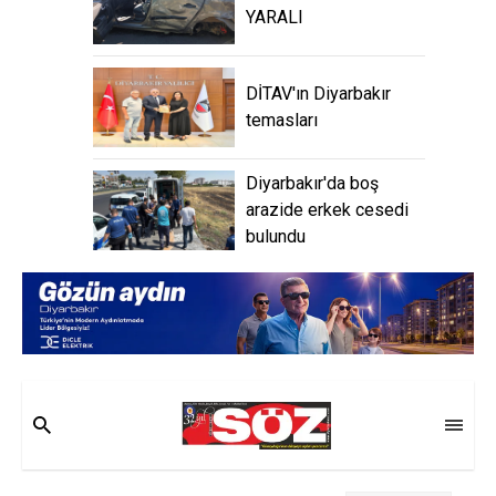
YARALI
DİTAV'ın Diyarbakır
temasları
Diyarbakır'da boş
arazide erkek cesedi
bulundu