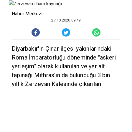
Haber Merkezi
27.10.2020 09:49
Diyarbakır'ın Çınar ilçesi yakınlarındaki
Roma İmparatorluğu döneminde "askeri
yerleşim" olarak kullanılan ve yer altı
tapınağı Mithras'ın da bulunduğu 3 bin
yıllık Zerzevan Kalesinde çıkarılan
eserler üzerindeki motifler takı ve çeşitli
ürünlerde kullanılıyor.
Kültür ve Turizm Bakanlığı koordinesinde
2014'ten bu yana kazı çalışması devam