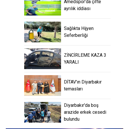
Amedspor’da çifte
ayrılık iddiası
Sağlıkta Hijyen
Seferberliği
ZİNCİRLEME KAZA 3
YARALI
DİTAV'ın Diyarbakır
temasları
Diyarbakır'da boş
arazide erkek cesedi
bulundu