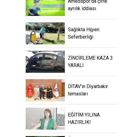
Amedspor’da çifte
ayrılık iddiası
Sağlıkta Hijyen
Seferberliği
ZİNCİRLEME KAZA 3
YARALI
DİTAV'ın Diyarbakır
temasları
EĞİTİM YILINA
HAZIRLIK!