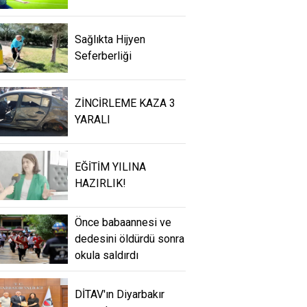
Sağlıkta Hijyen
Seferberliği
ZİNCİRLEME KAZA 3
YARALI
EĞİTİM YILINA
HAZIRLIK!
Önce babaannesi ve
dedesini öldürdü sonra
okula saldırdı
DİTAV'ın Diyarbakır