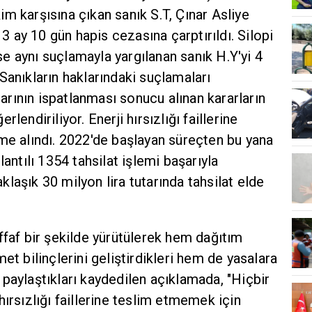
m karşısına çıkan sanık S.T, Çınar Asliye
ay 10 gün hapis cezasına çarptırıldı. Silopi
e aynı suçlamayla yargılanan sanık H.Y'yi 4
Sanıkların haklarındaki suçlamaları
rının ispatlanması sonucu alınan kararların
lendiriliyor. Enerji hırsızlığı faillerine
me alındı. 2022'de başlayan süreçten bu yana
lantılı 1354 tahsilat işlemi başarıyla
laşık 30 milyon lira tutarında tahsilat elde
ffaf bir şekilde yürütülerek hem dağıtım
et bilinçlerini geliştirdikleri hem de yasalara
paylaştıkları kaydedilen açıklamada, "Hiçbir
ırsızlığı faillerine teslim etmemek için