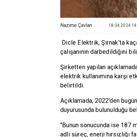
Nazime Çavlan
18.04.2024 14
Dicle Elektrik, Şırnak'ta ka
çalışanının darbedildiğini bild
Şirketten yapılan açıklamad
elektrik kullanımına karşı e
belirtildi.
Açıklamada, 2022'den bugüne 
duyurusunda bulunulduğu beli
"Bunun sonucunda ise 187 ma
adli süreç, enerji hırsızlığı f