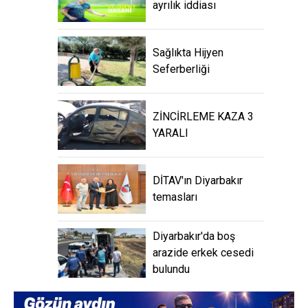
ayrılık iddiası
Sağlıkta Hijyen
Seferberliği
ZİNCİRLEME KAZA 3
YARALI
DİTAV'ın Diyarbakır
temasları
Diyarbakır'da boş
arazide erkek cesedi
bulundu