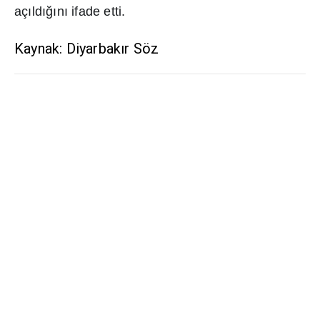
aç
ı
ld
ığı
n
ı
ifade etti.
Kaynak: Diyarbakır Söz