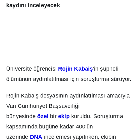
kayd
ı
n
ı
inceleyecek
Üniversite ö
ğ
rencisi
Rojin Kabai
ş
'in
ş
üpheli
ölümünün ayd
ı
nlat
ı
lmas
ı
için soru
ş
turma sürüyor.
Rojin Kabai
ş
dosyas
ı
n
ı
n ayd
ı
nlat
ı
lmas
ı
amac
ı
yla
Van Cumhuriyet Ba
ş
savc
ı
l
ığı
bünyesinde
özel
bir
ekip
kuruldu.
Soru
ş
turma
kapsam
ı
nda bugüne kadar 400'ün
üzerinde
DNA
incelemesi yap
ı
l
ı
rken, ekibin