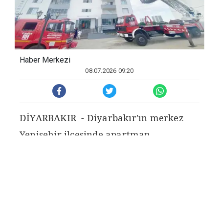
Haber Merkezi
08.07.2026 09:20
DİYARBAKIR - Diyarbakır'ın merkez
Yenişehir ilçesinde apartman
dairesinde çıkan yangında 1 kişi
dumandan etkilendi.
Fabrika Mahallesi'nde bir sitedeki 13
katlı apartmanın 6'ncı katında bulunan