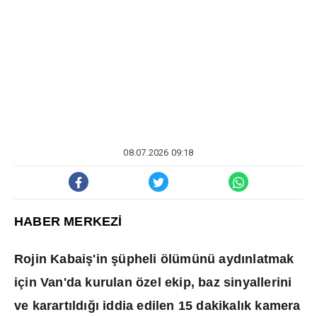
08.07.2026 09:18
HABER MERKEZ
İ
Rojin Kabai
ş
'in
ş
üpheli ölümünü ayd
ı
nlatmak
için Van'da kurulan özel ekip, baz sinyallerini
ve karart
ı
ld
ığı
iddia edilen 15 dakikal
ı
k kamera