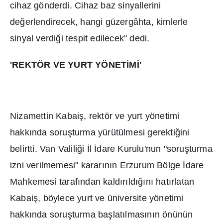
cihaz gönderdi. Cihaz baz sinyallerini
de
ğ
erlendirecek, hangi güzergâhta, kimlerle
sinyal verdi
ğ
i tespit edilecek" dedi.
'REKTÖR VE YURT YÖNET
İ
M
İ
'
Nizamettin Kabai
ş
, rektör ve yurt yönetimi
hakk
ı
nda soru
ş
turma yürütülmesi gerekti
ğ
ini
belirtti. Van Valili
ğ
i
İ
l
İ
dare Kurulu'nun "soru
ş
turma
izni verilmemesi" karar
ı
n
ı
n Erzurum Bölge
İ
dare
Mahkemesi taraf
ı
ndan kald
ı
r
ı
ld
ığı
n
ı
hat
ı
rlatan
Kabai
ş
, böylece yurt ve üniversite yönetimi
hakk
ı
nda soru
ş
turma ba
ş
lat
ı
lmas
ı
n
ı
n önünün