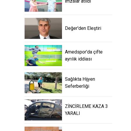
İmzalar atıldı
Değer'den Eleştiri
Amedspor’da çifte
ayrılık iddiası
Sağlıkta Hijyen
Seferberliği
ZİNCİRLEME KAZA 3
YARALI