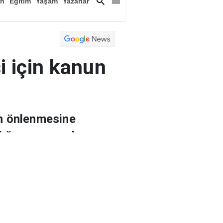
an
Eğitim
Yaşam
Yazarlar
a
Magazin
Arşiv
i için kanun
ın önlenmesine
lığına sunacak.