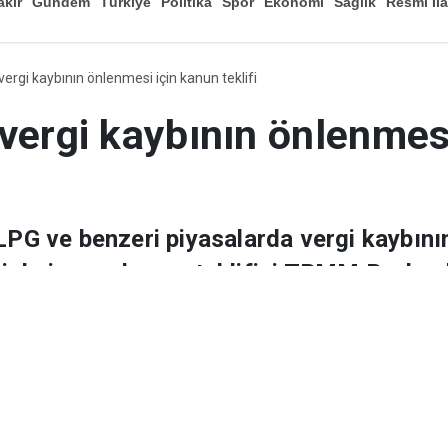
akır
Gündem
Türkiye
Politika
Spor
Ekonomi
Sağlık
Resmi İl
Düny
vergi kaybının önlenmesi için kanun teklifi
vergi kaybının önlenmes
 LPG ve benzeri piyasalarda vergi kaybın
i de içeren kanun teklifini TBMM Başkan