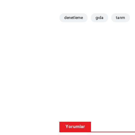
denetleme
gıda
tarım
Yorumlar