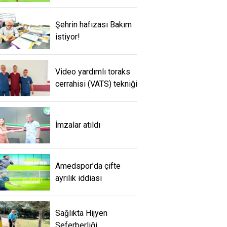
Şehrin hafızası Bakım
istiyor!
Video yardımlı toraks
cerrahisi (VATS) tekniği
İmzalar atıldı
Amedspor’da çifte
ayrılık iddiası
Sağlıkta Hijyen
Seferberliği