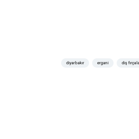
diyarbakır
ergani
diş fırça