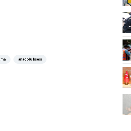
lama
anadolu lisesi