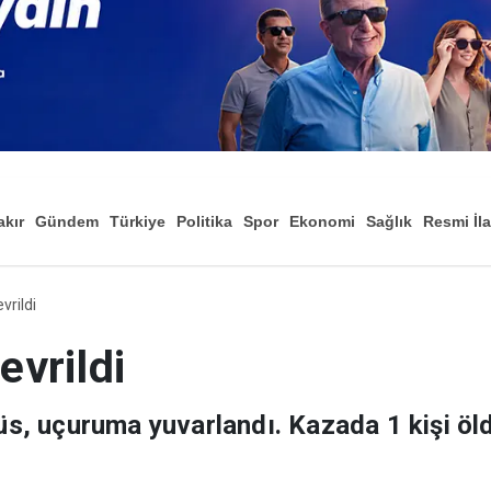
akır
Gündem
Türkiye
Politika
Spor
Ekonomi
Sağlık
Resmi İl
Düny
evrildi
evrildi
büs, uçuruma yuvarlandı. Kazada 1 kişi öld