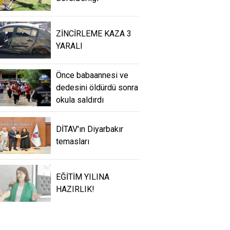
ZİNCİRLEME KAZA 3
YARALI
Önce babaannesi ve
dedesini öldürdü sonra
okula saldırdı
DİTAV'ın Diyarbakır
temasları
EĞİTİM YILINA
HAZIRLIK!