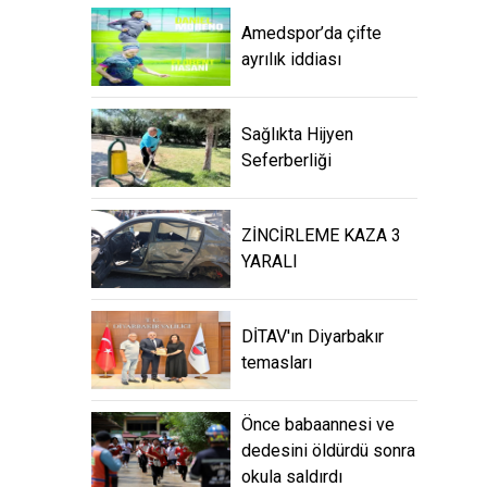
Amedspor’da çifte
ayrılık iddiası
Sağlıkta Hijyen
Seferberliği
ZİNCİRLEME KAZA 3
YARALI
DİTAV'ın Diyarbakır
temasları
Önce babaannesi ve
dedesini öldürdü sonra
okula saldırdı