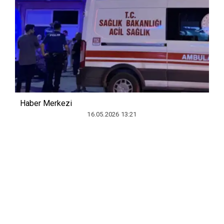
Haber Merkezi
16.05.2026 13:21
DİYARBAKIR(SÖZ)
- Diyarbakır’ın Bağlar İlçesinde kardeşi
tarafından öldürülen Yoldaş E. cinayetiyle ilgili dava Ağır
Ceza Mahkemesinde görüldü.