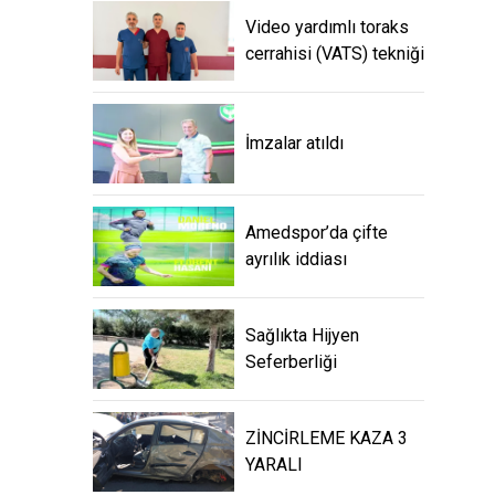
Video yardımlı toraks
cerrahisi (VATS) tekniği
İmzalar atıldı
Amedspor’da çifte
ayrılık iddiası
Sağlıkta Hijyen
Seferberliği
ZİNCİRLEME KAZA 3
YARALI