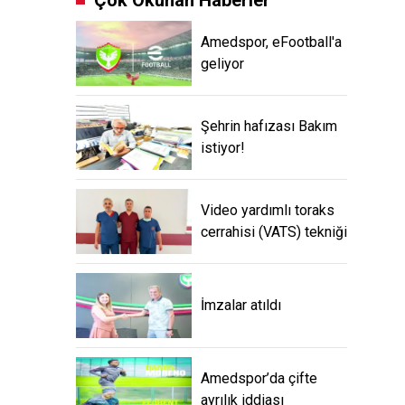
Çok Okunan Haberler
Amedspor, eFootball'a
geliyor
Şehrin hafızası Bakım
istiyor!
Video yardımlı toraks
cerrahisi (VATS) tekniği
İmzalar atıldı
Amedspor’da çifte
ayrılık iddiası