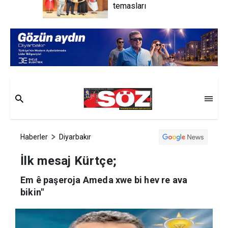
temasları
Haberler
Diyarbakır
İlk mesaj Kürtçe;
Em ê paşeroja Ameda xwe bi hev re ava
bikin"