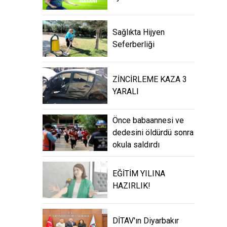
Sağlıkta Hijyen
Seferberliği
ZİNCİRLEME KAZA 3
YARALI
Önce babaannesi ve
dedesini öldürdü sonra
okula saldırdı
EĞİTİM YILINA
HAZIRLIK!
DİTAV'ın Diyarbakır