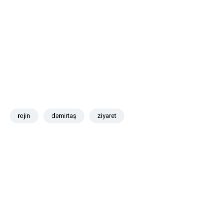
rojin
demirtaş
ziyaret