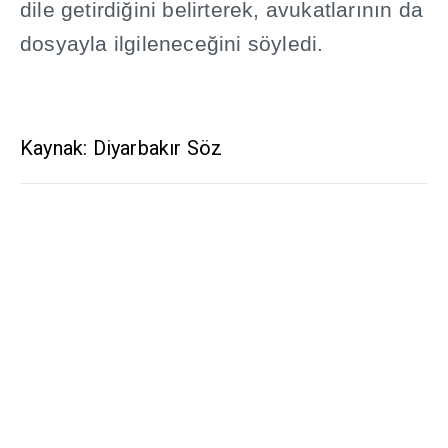
dile getirdi
ğ
ini belirterek, avukatlar
ı
n
ı
n da
dosyayla ilgilenece
ğ
ini söyledi.
Kaynak: Diyarbakır Söz