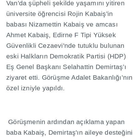
Van'da
ş
üpheli
ş
ekilde ya
ş
am
ı
n
ı
yitiren
üniversite ö
ğ
rencisi Rojin Kabai
ş
'in
babas
ı
Nizamettin Kabai
ş
ve amcas
ı
Ahmet Kabai
ş
, Edirne F Tipi Yüksek
Güvenlikli Cezaevi'nde tutuklu bulunan
eski Halklar
ı
n Demokratik Partisi (HDP)
E
ş
Genel Ba
ş
kan
ı
Selahattin Demirta
ş
’
ı
ziyaret etti. Görü
ş
me Adalet Bakanl
ığı
’n
ı
n
özel izniyle yap
ı
ld
ı
.
Görü
ş
menin ard
ı
ndan aç
ı
klama yapan
baba Kabai
ş
, Demirta
ş
'
ı
n aileye deste
ğ
ini