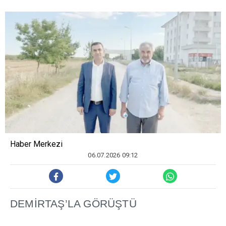
Haber Merkezi
06.07.2026 09:12
DEM
İ
RTA
Ş
’LA GÖRÜ
Ş
TÜ