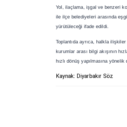
Yol, ilaçlama, i
ş
gal ve benzeri k
ile ilçe belediyeleri aras
ı
nda e
ş
g
yürütülece
ğ
i ifade edildi.
Toplant
ı
da ayr
ı
ca, halkla ili
ş
kiler
kurumlar aras
ı
bilgi ak
ışı
n
ı
n h
ı
zl
h
ı
zl
ı
dönü
ş
yap
ı
lmas
ı
na yönelik 
Kaynak: Diyarbakır Söz