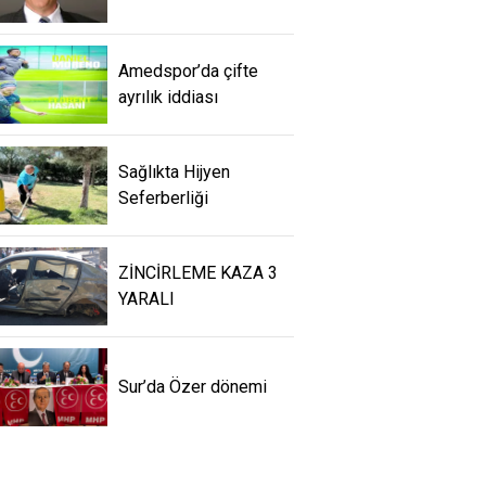
Amedspor’da çifte
ayrılık iddiası
Sağlıkta Hijyen
Seferberliği
ZİNCİRLEME KAZA 3
YARALI
Sur’da Özer dönemi