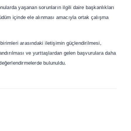
onularda ya
ş
anan sorunlar
ı
n ilgili daire ba
ş
kanl
ı
klar
ı
üdüm içinde ele al
ı
nmas
ı
amac
ı
yla ortak çal
ış
ma
 birimleri aras
ı
ndaki ileti
ş
imin güçlendirilmesi,
and
ı
r
ı
lmas
ı
ve yurtta
ş
lardan gelen ba
ş
vurulara daha
de
ğ
erlendirmelerde bulunuldu.