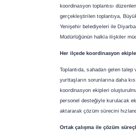
koordinasyon toplant
ı
s
ı
düzenlen
gerçekle
ş
tirilen toplant
ı
ya, Büyü
Yeni
ş
ehir belediyeleri ile Diyarb
Müdürlü
ğ
ünün halkla ili
ş
kiler mü
Her ilçede koordinasyon ekiple
Toplant
ı
da, sahadan gelen talep
yurtta
ş
lar
ı
n sorunlar
ı
na daha k
ı
s
koordinasyon ekipleri olu
ş
turulm
personel deste
ğ
iyle kurulacak ek
aktararak çözüm sürecini h
ı
zlan
Ortak çal
ış
ma ile çözüm süreçl