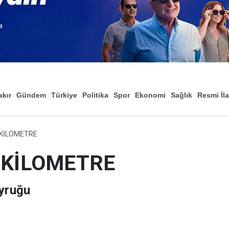
akır
Gündem
Türkiye
Politika
Spor
Ekonomi
Sağlık
Resmi İl
Düny
 KİLOMETRE
 KİLOMETRE
uyruğu