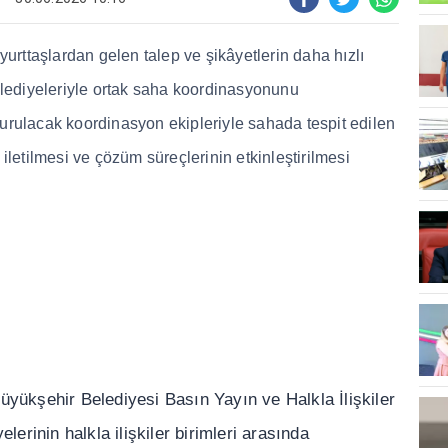
yurtta
ş
lardan gelen talep ve
ş
ikâyetlerin daha h
ı
zl
ı
elediyeleriyle ortak saha koordinasyonunu
turulacak koordinasyon ekipleriyle sahada tespit edilen
iletilmesi ve çözüm süreçlerinin etkinle
ş
tirilmesi
Büyük
ş
ehir Belediyesi Bas
ı
n Yay
ı
n ve Halkla
İ
li
ş
kiler
elerinin halkla ili
ş
kiler birimleri aras
ı
nda