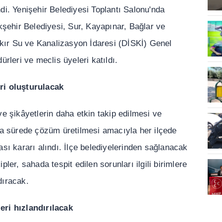
di. Yeni
ş
ehir Belediyesi Toplant
ı
Salonu'nda
k
ş
ehir Belediyesi, Sur, Kayap
ı
nar, Ba
ğ
lar ve
ak
ı
r Su ve Kanalizasyon
İ
daresi (D
İ
SK
İ
) Genel
dürleri ve meclis üyeleri kat
ı
ld
ı
.
ri olu
ş
turulacak
 ve
ş
ikâyetlerin daha etkin takip edilmesi ve
a sürede çözüm üretilmesi amac
ı
yla her ilçede
as
ı
karar
ı
al
ı
nd
ı
.
İ
lçe belediyelerinden sa
ğ
lanacak
ipler, sahada tespit edilen sorunlar
ı
ilgili birimlere
d
ı
racak.
eri h
ı
zland
ı
r
ı
lacak