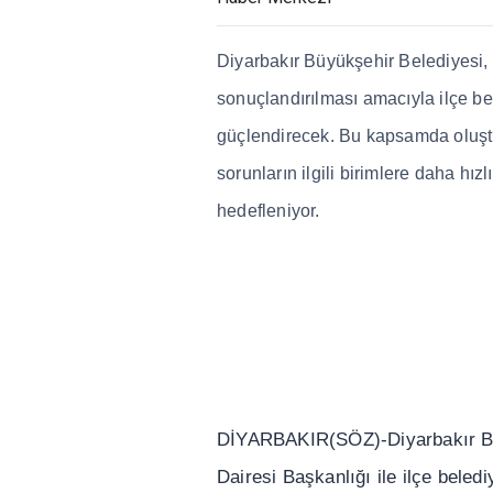
Diyarbak
ı
r Büyük
ş
ehir Belediyesi, 
sonuçland
ı
r
ı
lmas
ı
amac
ı
yla ilçe b
güçlendirecek. Bu kapsamda olu
ş
sorunlar
ı
n ilgili birimlere daha h
ı
zl
ı
hedefleniyor.
D
İ
YARBAKIR(SÖZ)-Diyarbak
ı
r 
Dairesi Ba
ş
kanl
ığı
ile ilçe belediy