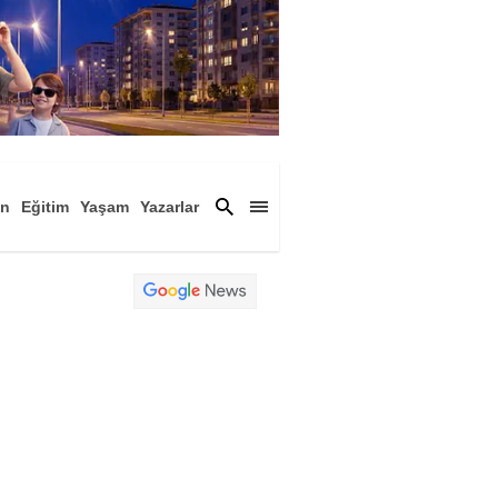
an
Eğitim
Yaşam
Yazarlar
a
Magazin
Arşiv