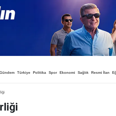
Gündem
Türkiye
Politika
Spor
Ekonomi
Sağlık
Resmi İlan
Eğ
iği
liği