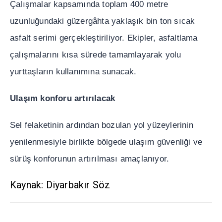
Çal
ış
malar kapsam
ı
nda toplam 400 metre
uzunlu
ğ
undaki güzergâhta yakla
şı
k bin ton s
ı
cak
asfalt serimi gerçekle
ş
tiriliyor. Ekipler, asfaltlama
çal
ış
malar
ı
n
ı
k
ı
sa sürede tamamlayarak yolu
yurtta
ş
lar
ı
n kullan
ı
m
ı
na sunacak.
Ula
şı
m konforu art
ı
r
ı
lacak
Sel felaketinin ard
ı
ndan bozulan yol yüzeylerinin
yenilenmesiyle birlikte bölgede ula
şı
m güvenli
ğ
i ve
sürü
ş
konforunun art
ı
r
ı
lmas
ı
amaçlan
ı
yor.
Kaynak: Diyarbakır Söz