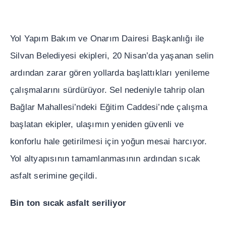
Yol Yap
ı
m Bak
ı
m ve Onar
ı
m Dairesi Ba
ş
kanl
ığı
ile
Silvan Belediyesi ekipleri, 20 Nisan’da ya
ş
anan selin
ard
ı
ndan zarar gören yollarda ba
ş
latt
ı
klar
ı
yenileme
çal
ış
malar
ı
n
ı
sürdürüyor. Sel nedeniyle tahrip olan
Ba
ğ
lar Mahallesi’ndeki E
ğ
itim Caddesi’nde çal
ış
ma
ba
ş
latan ekipler, ula
şı
m
ı
n yeniden güvenli ve
konforlu hale getirilmesi için yo
ğ
un mesai harc
ı
yor.
Yol altyap
ı
s
ı
n
ı
n tamamlanmas
ı
n
ı
n ard
ı
ndan s
ı
cak
asfalt serimine geçildi.
Bin ton s
ı
cak asfalt seriliyor