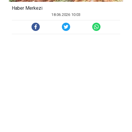
Haber Merkezi
18.06.2026 10:03
Hasat dönemi 20 Temmuz'a
ertelenirken, üretici Gökhan Mente
ş
e,
"31 May
ı
s’ta Diyarbak
ı
r’da yo
ğ
un bir
dolu ya
ğışı
gerçekle
ş
ti. Mahsulümüz
tam kendine gelmi
ş
ken bir anda yerle
bir olduk. Bunun sonucunda biz ilaç
ve gübreleme sistemiyle
mahsulümüzü yeniden ye
ş
ertebildik"
dedi.