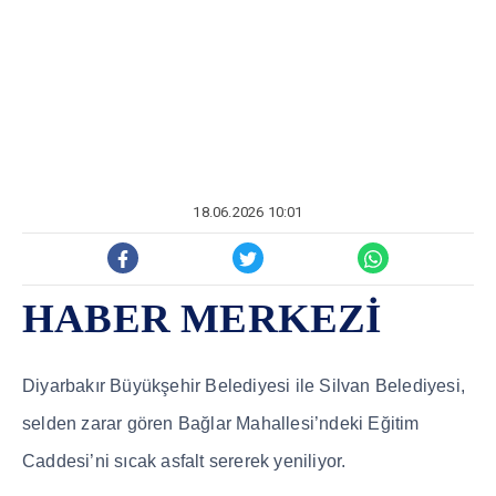
18.06.2026 10:01
HABER MERKEZİ
Diyarbak
ı
r Büyük
ş
ehir Belediyesi ile Silvan Belediyesi,
selden zarar gören Ba
ğ
lar Mahallesi’ndeki E
ğ
itim
Caddesi’ni s
ı
cak asfalt sererek yeniliyor.