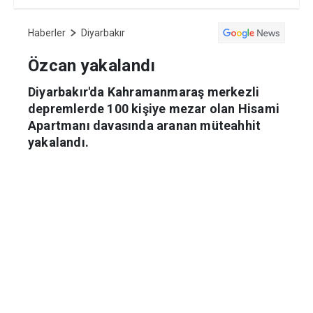
Haberler
Diyarbakır
Özcan yakalandı
Diyarbakır'da Kahramanmaraş merkezli
depremlerde 100 kişiye mezar olan Hisami
Apartmanı davasında aranan müteahhit
yakalandı.
Nazime Çavlan
29.01.2024 09:03
Güncelleme:
29.01.2024 09:03
Diyarbakır'da meydana gelen
depremlerde 100 kişinin ölümüne neden