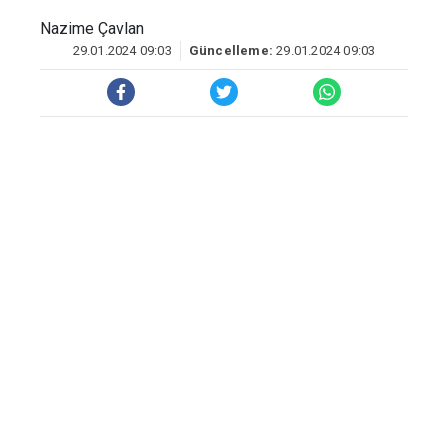
olan Hisami Apartmanı davasında aranan
müteahhit Nurettin Özcan, İstanbul'da
gözaltına alındı ve tutuklandı.
Kahramanmaraş merkezli depremlerde
Diyarbakır’da 100 kişiye mezar olan
Hisami Apartmanı davasında arama
kararı bulunan müteahhit Nurettin Özcan,
Beyoğlu'nda rutin asayiş uygulamasında
gözaltına alındı. Özcan, çıkarıldığı
mahkemece tutuklanarak cezaevine
gönderildi.
İSTANBUL DA YAKALANDI
İstanbul İl Emniyet Müdürlüğü, müteahhit