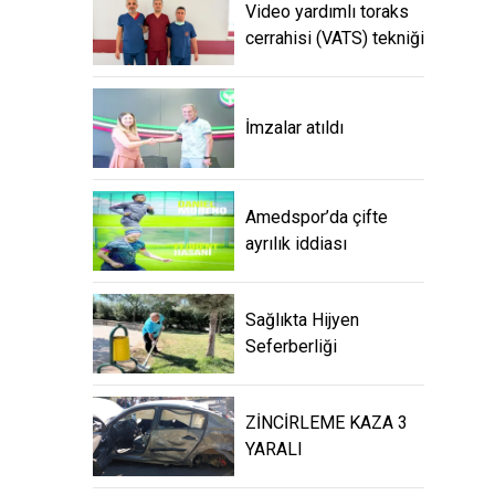
Video yardımlı toraks
cerrahisi (VATS) tekniği
İmzalar atıldı
Amedspor’da çifte
ayrılık iddiası
Sağlıkta Hijyen
Seferberliği
ZİNCİRLEME KAZA 3
YARALI