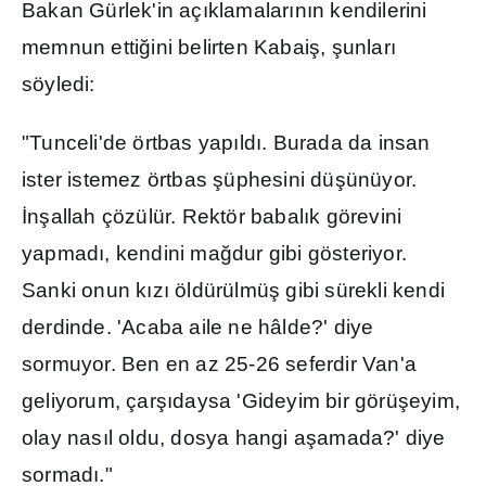
Bakan Gürlek'in aç
ı
klamalar
ı
n
ı
n kendilerini
memnun etti
ğ
ini belirten Kabai
ş
,
ş
unlar
ı
söyledi:
"Tunceli'de örtbas yap
ı
ld
ı
. Burada da insan
ister istemez örtbas
ş
üphesini dü
ş
ünüyor.
İ
n
ş
allah çözülür. Rektör babal
ı
k görevini
yapmad
ı
, kendini ma
ğ
dur gibi gösteriyor.
Sanki onun k
ı
z
ı
öldürülmü
ş
gibi sürekli kendi
derdinde. 'Acaba aile ne hâlde?' diye
sormuyor. Ben en az 25-26 seferdir Van'a
geliyorum, çar
şı
daysa 'Gideyim bir görü
ş
eyim,
olay nas
ı
l oldu, dosya hangi a
ş
amada?' diye
sormad
ı
."