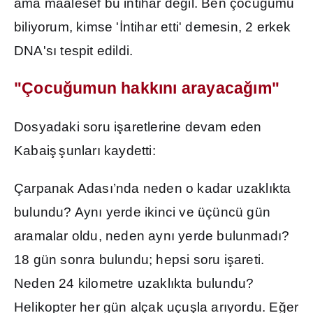
ama maalesef bu intihar de
ğ
il. Ben çocu
ğ
umu
biliyorum, kimse '
İ
ntihar etti' demesin, 2 erkek
DNA's
ı
tespit edildi.
"Çocu
ğ
umun hakk
ı
n
ı
arayaca
ğı
m"
Dosyadaki soru i
ş
aretlerine devam eden
Kabai
ş
ş
unlar
ı
kaydetti:
Çarpanak Adas
ı
’nda neden o kadar uzakl
ı
kta
bulundu? Ayn
ı
yerde ikinci ve üçüncü gün
aramalar oldu, neden ayn
ı
yerde bulunmad
ı
?
18 gün sonra bulundu; hepsi soru i
ş
areti.
Neden 24 kilometre uzakl
ı
kta bulundu?
Helikopter her gün alçak uçu
ş
la ar
ı
yordu. E
ğ
er