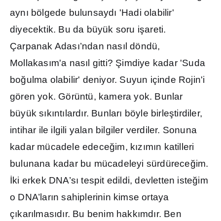
ayn
ı
bölgede bulunsayd
ı
'Hadi olabilir'
diyecektik. Bu da büyük soru i
ş
areti.
Çarpanak Adas
ı
’ndan nas
ı
l döndü,
Mollakas
ı
m'a nas
ı
l gitti?
Ş
imdiye kadar 'Suda
bo
ğ
ulma olabilir' deniyor. Suyun içinde Rojin'i
gören yok. Görüntü, kamera yok. Bunlar
büyük s
ı
k
ı
nt
ı
lard
ı
r. Bunlar
ı
böyle birle
ş
tirdiler,
intihar ile ilgili yalan bilgiler verdiler. Sonuna
kadar mücadele edece
ğ
im, k
ı
z
ı
m
ı
n katilleri
bulunana kadar bu mücadeleyi sürdürece
ğ
im.
İ
ki erkek DNA’s
ı
tespit edildi, devletten iste
ğ
im
o DNA’lar
ı
n sahiplerinin kimse ortaya
ç
ı
kar
ı
lmas
ı
d
ı
r. Bu benim hakk
ı
md
ı
r. Ben