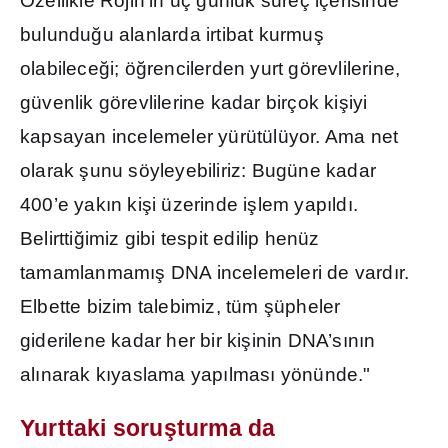
Özellikle Rojin’in üç günlük süreç içerisinde
bulundu
ğ
u alanlarda irtibat kurmu
ş
olabilece
ğ
i; ö
ğ
rencilerden yurt görevlilerine,
güvenlik görevlilerine kadar birçok ki
ş
iyi
kapsayan incelemeler yürütülüyor. Ama net
olarak
ş
unu söyleyebiliriz: Bugüne kadar
400’e yak
ı
n ki
ş
i üzerinde i
ş
lem yap
ı
ld
ı
.
Belirtti
ğ
imiz gibi tespit edilip henüz
tamamlanmam
ış
DNA incelemeleri de vard
ı
r.
Elbette bizim talebimiz, tüm
ş
üpheler
giderilene kadar her bir ki
ş
inin DNA’s
ı
n
ı
n
al
ı
narak k
ı
yaslama yap
ı
lmas
ı
yönünde."
Yurttaki soru
ş
turma da