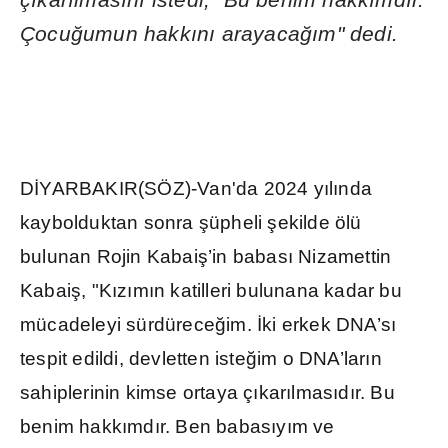
Çocu
ğ
umun hakk
ı
n
ı
arayaca
ğı
m" dedi.
D
İ
YARBAKIR(SÖZ)-Van'da 2024 y
ı
l
ı
nda
kaybolduktan sonra
ş
üpheli
ş
ekilde ölü
bulunan Rojin Kabai
ş
’in babas
ı
Nizamettin
Kabai
ş
, "K
ı
z
ı
m
ı
n katilleri bulunana kadar bu
mücadeleyi sürdürece
ğ
im.
İ
ki erkek DNA’s
ı
tespit edildi, devletten iste
ğ
im o DNA’lar
ı
n
sahiplerinin kimse ortaya ç
ı
kar
ı
lmas
ı
d
ı
r. Bu
benim hakk
ı
md
ı
r. Ben babas
ı
y
ı
m ve