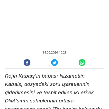
14.05.2026 10:28
Rojin Kabai
ş
’in babas
ı
Nizamettin
Kabai
ş
, dosyadaki soru i
ş
aretlerinin
giderilmesini ve tespit edilen iki erkek
DNA’s
ı
n
ı
n sahiplerinin ortaya
ç
ı
kar
ı
lmas
ı
n
ı
istedi; "Bu benim hakk
ı
md
ı
r.