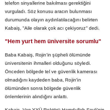
telefon sinyallerine bak
ı
lmas
ı
gerekti
ğ
ini
vurgulad
ı
. Söz konusu arac
ı
n bulunmas
ı
durumunda olay
ı
n ayd
ı
nlat
ı
laca
ğı
n
ı
belirten
Kabai
ş
, "Aile olarak çok ac
ı
çekiyoruz" dedi.
"Hem yurt hem üniversite sorumlu"
Baba Kabai
ş
, Rojin'in
ş
üpheli ölümünde
üniversitenin ihmalleri oldu
ğ
unu söyledi.
Önceden bölgede tel ve güvenlik kameras
ı
olmad
ığı
n
ı
kaydeden baba, Rojin'in
ölümünden sonra bölgede güvenlik
önlemlerinin al
ı
nd
ığı
n
ı
anlatt
ı
.
Kabai
ş
, Van YYÜ Rektörü Hamdullah
Ş
evli'nin