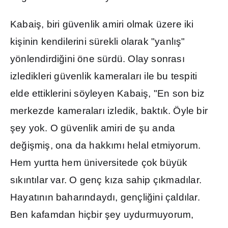
Kabai
ş
, biri güvenlik amiri olmak üzere iki
ki
ş
inin kendilerini sürekli olarak "yanl
ış
"
yönlendirdi
ğ
ini öne sürdü. Olay sonras
ı
izledikleri güvenlik kameralar
ı
ile bu tespiti
elde ettiklerini söyleyen Kabai
ş
, "En son biz
merkezde kameralar
ı
izledik, bakt
ı
k. Öyle bir
ş
ey yok. O güvenlik amiri de
ş
u anda
de
ğ
i
ş
mi
ş
, ona da hakk
ı
m
ı
helal etmiyorum.
Hem yurtta hem üniversitede çok büyük
s
ı
k
ı
nt
ı
lar var. O genç k
ı
za sahip ç
ı
kmad
ı
lar.
Hayat
ı
n
ı
n bahar
ı
ndayd
ı
, gençli
ğ
ini çald
ı
lar.
Ben kafamdan hiçbir
ş
ey uydurmuyorum,