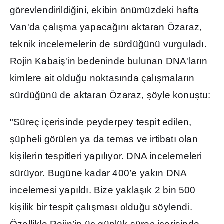
görevlendirildi
ğ
ini, ekibin önümüzdeki hafta
Van'da çal
ış
ma yapaca
ğı
n
ı
aktaran Özaraz,
teknik incelemelerin de sürdü
ğ
ünü vurgulad
ı
.
Rojin Kabai
ş
'in bedeninde bulunan DNA'lar
ı
n
kimlere ait oldu
ğ
u noktas
ı
nda çal
ış
malar
ı
n
sürdü
ğ
ünü de aktaran Özaraz,
ş
öyle konu
ş
tu:
"Süreç içerisinde peyderpey tespit edilen,
ş
üpheli görülen ya da temas ve irtibat
ı
olan
ki
ş
ilerin tespitleri yap
ı
l
ı
yor. DNA incelemeleri
sürüyor. Bugüne kadar 400’e yak
ı
n DNA
incelemesi yap
ı
ld
ı
. Bize yakla
şı
k 2 bin 500
ki
ş
ilik bir tespit çal
ış
mas
ı
oldu
ğ
u söylendi.