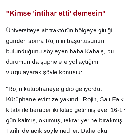
"Kimse 'intihar etti' demesin"
Üniversiteye ait traktörün bölgeye gitti
ğ
i
günden sonra Rojin'in ba
ş
örtüsünün
bulundu
ğ
unu söyleyen baba Kabai
ş
, bu
durumun da
ş
üphelere yol açt
ığı
n
ı
vurgulayarak
ş
öyle konu
ş
tu:
"Rojin kütüphaneye gidip geliyordu.
Kütüphane evimize yak
ı
nd
ı
. Rojin, Sait Faik
kitab
ı
ile beraber iki kitap getirmi
ş
eve. 16-17
gün kalm
ış
, okumu
ş
, tekrar yerine b
ı
rakm
ış
.
Tarihi de aç
ı
k söylemediler. Daha okul