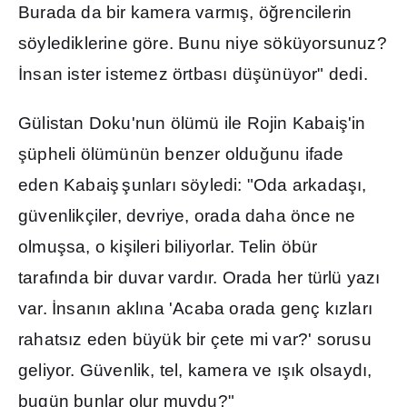
Burada da bir kamera varm
ış
, ö
ğ
rencilerin
söylediklerine göre. Bunu niye söküyorsunuz?
İ
nsan ister istemez örtbas
ı
dü
ş
ünüyor" dedi.
Gülistan Doku'nun ölümü ile Rojin Kabai
ş
'in
ş
üpheli ölümünün benzer oldu
ğ
unu ifade
eden Kabai
ş
ş
unlar
ı
söyledi: "Oda arkada
şı
,
güvenlikçiler, devriye, orada daha önce ne
olmu
ş
sa, o ki
ş
ileri biliyorlar. Telin öbür
taraf
ı
nda bir duvar vard
ı
r. Orada her türlü yaz
ı
var.
İ
nsan
ı
n akl
ı
na 'Acaba orada genç k
ı
zlar
ı
rahats
ı
z eden büyük bir çete mi var?' sorusu
geliyor. Güvenlik, tel, kamera ve
ışı
k olsayd
ı
,
bugün bunlar olur muydu?"