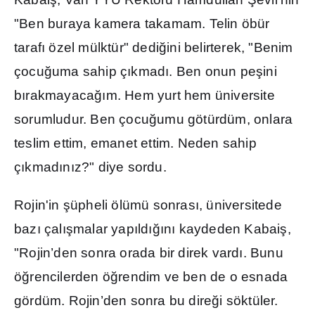
"Ben buraya kamera takamam. Telin öbür
taraf
ı
özel mülktür" dedi
ğ
ini belirterek, "Benim
çocu
ğ
uma sahip ç
ı
kmad
ı
. Ben onun pe
ş
ini
b
ı
rakmayaca
ğı
m. Hem yurt hem üniversite
sorumludur. Ben çocu
ğ
umu götürdüm, onlara
teslim ettim, emanet ettim. Neden sahip
ç
ı
kmad
ı
n
ı
z?" diye sordu.
Rojin'in
ş
üpheli ölümü sonras
ı
, üniversitede
baz
ı
çal
ış
malar yap
ı
ld
ığı
n
ı
kaydeden Kabai
ş
,
"Rojin’den sonra orada bir direk vard
ı
. Bunu
ö
ğ
rencilerden ö
ğ
rendim ve ben de o esnada
gördüm. Rojin’den sonra bu dire
ğ
i söktüler.