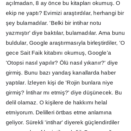
aç
ı
lmadan, 8 ay önce bu kitaplar
ı
okumu
ş
. O
ekip ne yapt
ı
? Evimizi ara
ş
t
ı
rd
ı
lar, herhangi bir
ş
ey bulamad
ı
lar. 'Belki bir intihar notu
yazm
ış
t
ı
r' diye bakt
ı
lar, bulamad
ı
lar. Ama bunu
buldular, Google ara
ş
t
ı
rmas
ı
yla birle
ş
tirdiler, 'O
gece Sait Faik kitab
ı
n
ı
okumu
ş
, Google’a
'Otopsi nas
ı
l yap
ı
l
ı
r? Ölü nas
ı
l y
ı
kan
ı
r?' diye
girmi
ş
. Bunu baz
ı
yanda
ş
kanallarda haber
yapt
ı
lar.
İ
zleyen ki
ş
i de 'Rojin bunlara niye
girmi
ş
?
İ
ntihar m
ı
etmi
ş
?' diye dü
ş
ünecek. Bu
delil olamaz. O ki
ş
ilere de hakk
ı
m
ı
helal
etmiyorum. Delilleri örtbas etme anlam
ı
na
geliyor. Sürekli 'intihar' diyerek güçlendirdiler