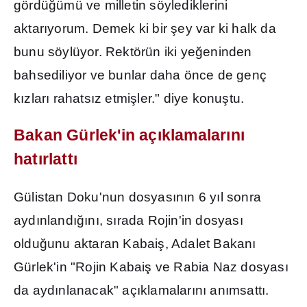
gördü
ğ
ümü ve milletin söylediklerini
aktar
ı
yorum. Demek ki bir
ş
ey var ki halk da
bunu söylüyor. Rektörün iki ye
ğ
eninden
bahsediliyor ve bunlar daha önce de genç
k
ı
zlar
ı
rahats
ı
z etmi
ş
ler." diye konu
ş
tu.
Bakan Gürlek'in aç
ı
klamalar
ı
n
ı
hat
ı
rlatt
ı
Gülistan Doku'nun dosyas
ı
n
ı
n 6 y
ı
l sonra
ayd
ı
nland
ığı
n
ı
, s
ı
rada Rojin'in dosyas
ı
oldu
ğ
unu aktaran Kabai
ş
, Adalet Bakan
ı
Gürlek'in "Rojin Kabai
ş
ve Rabia Naz dosyas
ı
da ayd
ı
nlanacak" aç
ı
klamalar
ı
n
ı
an
ı
msatt
ı
.