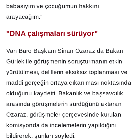
babas
ı
y
ı
m ve çocu
ğ
umun hakk
ı
n
ı
arayaca
ğı
m."
"DNA çal
ış
malar
ı
sürüyor"
Van Baro Ba
ş
kan
ı
Sinan Özaraz da Bakan
Gürlek ile görü
ş
menin soru
ş
turman
ı
n etkin
yürütülmesi, delillerin eksiksiz toplanmas
ı
ve
maddi gerçe
ğ
in ortaya ç
ı
kar
ı
lmas
ı
noktas
ı
nda
oldu
ğ
unu kaydetti. Bakanl
ı
k ve ba
ş
savc
ı
l
ı
k
aras
ı
nda görü
ş
melerin sürdü
ğ
ünü aktaran
Özaraz, görü
ş
meler çerçevesinde kurulan
komisyonda da incelemelerin yap
ı
ld
ığı
n
ı
bildirerek,
ş
unlar
ı
söyledi: