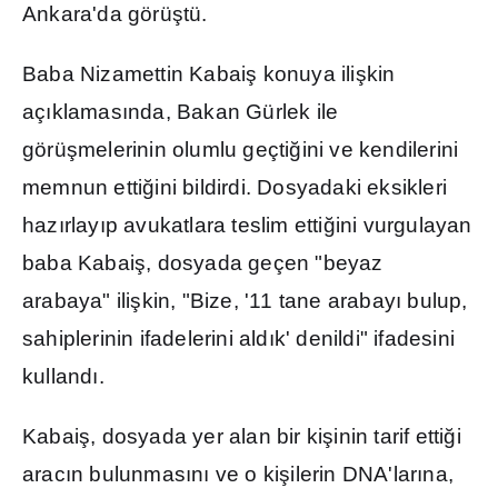
Ankara'da görü
ş
tü.
Baba Nizamettin Kabai
ş
konuya ili
ş
kin
aç
ı
klamas
ı
nda, Bakan Gürlek ile
görü
ş
melerinin olumlu geçti
ğ
ini ve kendilerini
memnun etti
ğ
ini bildirdi. Dosyadaki eksikleri
haz
ı
rlay
ı
p avukatlara teslim etti
ğ
ini vurgulayan
baba Kabai
ş
, dosyada geçen "beyaz
arabaya" ili
ş
kin, "Bize, '11 tane arabay
ı
bulup,
sahiplerinin ifadelerini ald
ı
k' denildi" ifadesini
kulland
ı
.
Kabai
ş
, dosyada yer alan bir ki
ş
inin tarif etti
ğ
i
arac
ı
n bulunmas
ı
n
ı
ve o ki
ş
ilerin DNA'lar
ı
na,