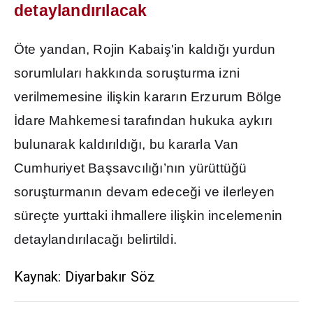
detayland
ı
r
ı
lacak
Öte yandan, Rojin Kabai
ş
'in kald
ığı
yurdun
sorumlular
ı
hakk
ı
nda soru
ş
turma izni
verilmemesine ili
ş
kin karar
ı
n Erzurum Bölge
İ
dare Mahkemesi taraf
ı
ndan hukuka ayk
ı
r
ı
bulunarak kald
ı
r
ı
ld
ığı
, bu kararla Van
Cumhuriyet Ba
ş
savc
ı
l
ığı
’n
ı
n yürüttü
ğ
ü
soru
ş
turman
ı
n devam edece
ğ
i ve ilerleyen
süreçte yurttaki ihmallere ili
ş
kin incelemenin
detayland
ı
r
ı
laca
ğı
belirtildi.
Kaynak: Diyarbakır Söz