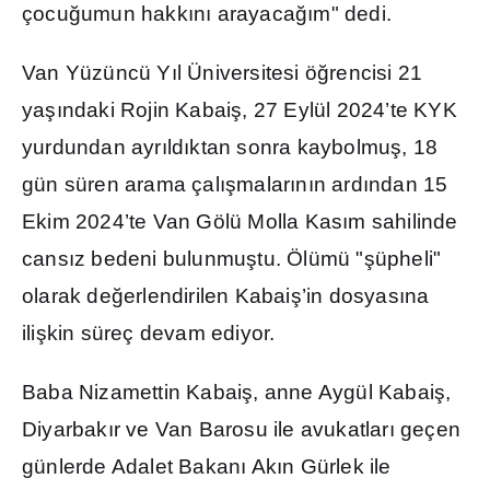
çocu
ğ
umun hakk
ı
n
ı
arayaca
ğı
m" dedi.
Van Yüzüncü Y
ı
l Üniversitesi ö
ğ
rencisi 21
ya
şı
ndaki Rojin Kabai
ş
, 27 Eylül 2024’te KYK
yurdundan ayr
ı
ld
ı
ktan sonra kaybolmu
ş
, 18
gün süren arama çal
ış
malar
ı
n
ı
n ard
ı
ndan 15
Ekim 2024’te Van Gölü Molla Kas
ı
m sahilinde
cans
ı
z bedeni bulunmu
ş
tu. Ölümü "
ş
üpheli"
olarak de
ğ
erlendirilen Kabai
ş
’in dosyas
ı
na
ili
ş
kin süreç devam ediyor.
Baba Nizamettin Kabai
ş
, anne Aygül Kabai
ş
,
Diyarbak
ı
r ve Van Barosu ile avukatlar
ı
geçen
günlerde Adalet Bakan
ı
Ak
ı
n Gürlek ile