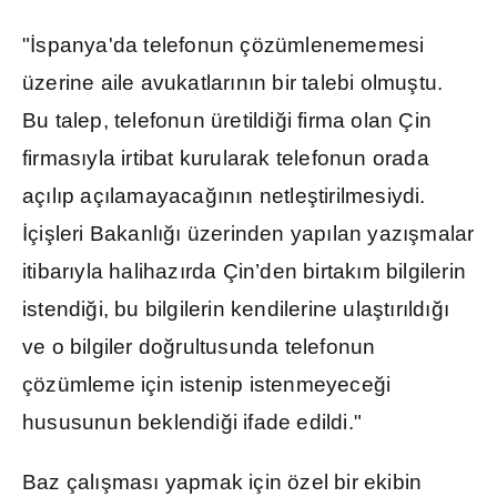
"
İ
spanya'da telefonun çözümlenememesi
üzerine aile avukatlar
ı
n
ı
n bir talebi olmu
ş
tu.
Bu talep, telefonun üretildi
ğ
i firma olan Çin
firmas
ı
yla irtibat kurularak telefonun orada
aç
ı
l
ı
p aç
ı
lamayaca
ğı
n
ı
n netle
ş
tirilmesiydi.
İ
çi
ş
leri Bakanl
ığı
üzerinden yap
ı
lan yaz
ış
malar
itibar
ı
yla halihaz
ı
rda Çin’den birtak
ı
m bilgilerin
istendi
ğ
i, bu bilgilerin kendilerine ula
ş
t
ı
r
ı
ld
ığı
ve o bilgiler do
ğ
rultusunda telefonun
çözümleme için istenip istenmeyece
ğ
i
hususunun beklendi
ğ
i ifade edildi."
Baz çal
ış
mas
ı
yapmak için özel bir ekibin