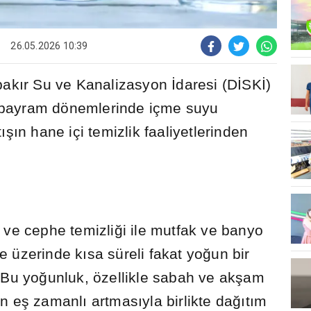
26.05.2026 10:39
bak
ı
r Su ve Kanalizasyon
İ
daresi (D
İ
SK
İ
)
 bayram dönemlerinde içme suyu
t
ışı
n hane içi temizlik faaliyetlerinden
I
 ve cephe temizli
ğ
i ile mutfak ve banyo
e üzerinde k
ı
sa süreli fakat yo
ğ
un bir
 Bu yo
ğ
unluk, özellikle sabah ve ak
ş
am
ı
n e
ş
zamanl
ı
artmas
ı
yla birlikte da
ğı
t
ı
m