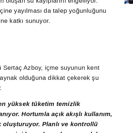
en olu
ş
an su kay
ı
plar
ı
n
ı
engelliyor.
içine yay
ı
lmas
ı
da talep yo
ğ
unlu
ğ
unu
ne katk
ı
sunuyor.
 Sertaç Azboy, içme suyunun kent
kaynak oldu
ğ
una dikkat çekerek
ş
u
:
n yüksek tüketim temizlik
lan
ı
yor. Hortumla aç
ı
k ak
ış
l
ı
kullan
ı
m,
k olu
ş
turuyor. Planl
ı
ve kontrollü