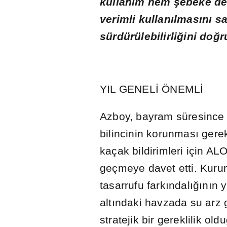
kullan
ı
m hem
ş
ebeke de
verimli kullan
ı
lmas
ı
n
ı
s
sürdürülebilirli
ğ
ini do
ğ
r
YIL GENEL
İ
ÖNEML
İ
Azboy, bayram süresince 
bilincinin korunmas
ı
gerek
kaçak bildirimleri için A
geçmeye davet etti. Kur
tasarrufu fark
ı
ndal
ığı
n
ı
n y
alt
ı
ndaki havzada su arz 
stratejik bir gereklilik oldu