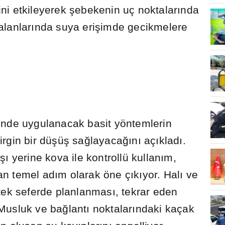
ni etkileyerek
ş
ebekenin uç noktalar
ı
nda
alanlar
ı
nda suya eri
ş
imde gecikmelere
rinde uygulanacak basit yöntemlerin
rgin bir dü
ş
ü
ş
sa
ğ
layaca
ğı
n
ı
aç
ı
klad
ı
.
ışı
yerine kova ile kontrollü kullan
ı
m,
an temel ad
ı
m olarak öne ç
ı
k
ı
yor. Hal
ı
ve
 tek seferde planlanmas
ı
, tekrar eden
 Musluk ve ba
ğ
lant
ı
noktalar
ı
ndaki kaçak