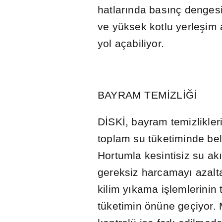
hatlar
ı
nda bas
ı
nç dengesi
ve yüksek kotlu yerle
ş
im 
yol açabiliyor.
BAYRAM TEM
İ
ZL
İĞİ
D
İ
SK
İ
, bayram temizlikle
toplam su tüketiminde beli
Hortumla kesintisiz su ak
gereksiz harcamay
ı
azalt
kilim y
ı
kama i
ş
lemlerinin
tüketimin önüne geçiyor.