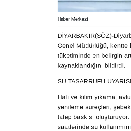
Haber Merkezi
D
İ
YARBAKIR(SÖZ)-Diyar
Genel Müdürlü
ğ
ü, kentte
tüketiminde en belirgin ar
kaynakland
ığı
n
ı
bildirdi.
SU TASARRUFU UYARIS
Hal
ı
ve kilim y
ı
kama, avlu
yenileme süreçleri,
ş
ebek
talep bask
ı
s
ı
olu
ş
turuyor.
saatlerinde su kullan
ı
m
ı
n