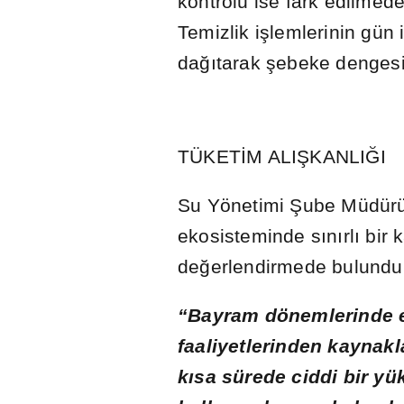
kontrolü ise fark edilmed
Temizlik i
ş
lemlerinin gün 
da
ğı
tarak
ş
ebeke dengesi
TÜKET
İ
M ALI
Ş
KANLI
Ğ
I
Su Yönetimi
Ş
ube Müdürü
ekosisteminde s
ı
n
ı
rl
ı
bir 
de
ğ
erlendirmede bulundu
“Bayram dönemlerinde e
faaliyetlerinden kaynak
k
ı
sa sürede ciddi bir yü