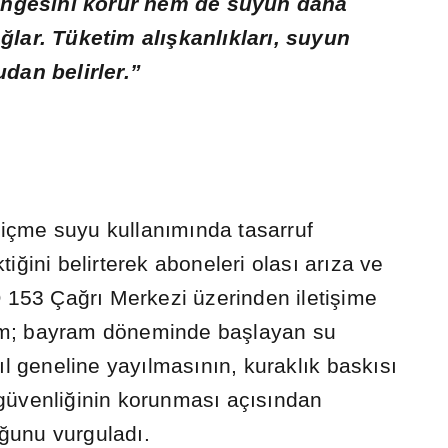
ngesini korur hem de suyun daha
a
ğ
lar. Tüketim al
ış
kanl
ı
klar
ı
, suyun
udan belirler.”
içme suyu kullan
ı
m
ı
nda tasarruf
ti
ğ
ini belirterek aboneleri olas
ı
ar
ı
za ve
LO 153 Ça
ğ
r
ı
Merkezi üzerinden ileti
ş
ime
um; bayram döneminde ba
ş
layan su
ı
l geneline yay
ı
lmas
ı
n
ı
n, kurakl
ı
k bask
ı
s
ı
güvenli
ğ
inin korunmas
ı
aç
ı
s
ı
ndan
ğ
unu vurgulad
ı
.