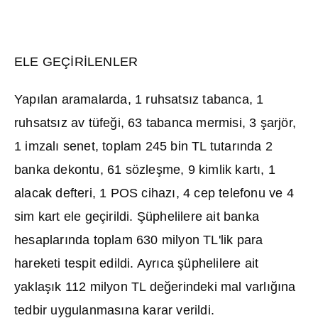
ELE GEÇ
İ
R
İ
LENLER
Yap
ı
lan aramalarda, 1 ruhsats
ı
z tabanca, 1
ruhsats
ı
z av tüfe
ğ
i, 63 tabanca mermisi, 3
ş
arjör,
1 imzal
ı
senet, toplam 245 bin TL tutar
ı
nda 2
banka dekontu, 61 sözle
ş
me, 9 kimlik kart
ı
, 1
alacak defteri, 1 POS cihaz
ı
, 4 cep telefonu ve 4
sim kart ele geçirildi.
Ş
üphelilere ait banka
hesaplar
ı
nda toplam 630 milyon TL'lik para
hareketi tespit edildi. Ayr
ı
ca
ş
üphelilere ait
yakla
şı
k 112 milyon TL de
ğ
erindeki mal varl
ığı
na
tedbir uygulanmas
ı
na karar verildi.