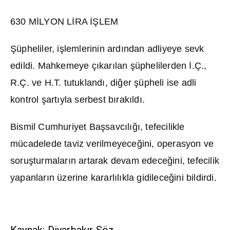
630 M
İ
LYON L
İ
RA
İŞ
LEM
Ş
üpheliler, i
ş
lemlerinin ard
ı
ndan adliyeye sevk
edildi. Mahkemeye ç
ı
kar
ı
lan
ş
üphelilerden
İ
.Ç.,
R.Ç. ve H.T. tutukland
ı
, di
ğ
er
ş
üpheli ise adli
kontrol
ş
art
ı
yla serbest b
ı
rak
ı
ld
ı
.
Bismil Cumhuriyet Ba
ş
savc
ı
l
ığı
, tefecilikle
mücadelede taviz verilmeyece
ğ
ini, operasyon ve
soru
ş
turmalar
ı
n artarak devam edece
ğ
ini, tefecilik
yapanlar
ı
n üzerine kararl
ı
l
ı
kla gidilece
ğ
ini bildirdi.