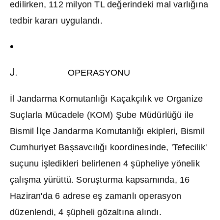
edilirken, 112 milyon TL de
ğ
erindeki mal varl
ığı
na
tedbir karar
ı
uyguland
ı
.
OPERASYONU
İ
l Jandarma Komutanl
ığı
Kaçakç
ı
l
ı
k ve Organize
Suçlarla Mücadele (KOM)
Ş
ube Müdürlü
ğ
ü ile
Bismil
İ
lçe Jandarma Komutanl
ığı
ekipleri, Bismil
Cumhuriyet Ba
ş
savc
ı
l
ığı
koordinesinde, 'Tefecilik'
suçunu i
ş
ledikleri belirlenen 4
ş
üpheliye yönelik
çal
ış
ma yürüttü. Soru
ş
turma kapsam
ı
nda, 16
Haziran'da 6 adrese e
ş
zamanl
ı
operasyon
düzenlendi, 4
ş
üpheli gözalt
ı
na al
ı
nd
ı
.