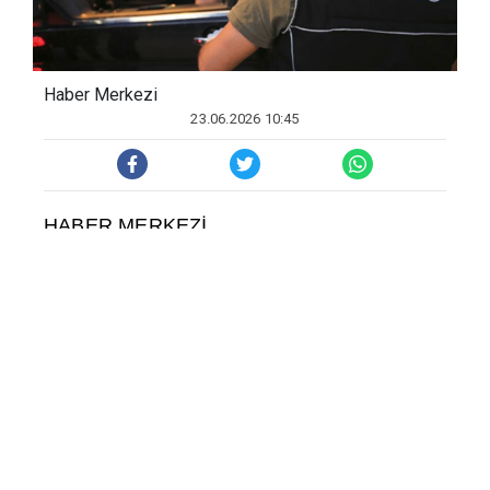
Haber Merkezi
23.06.2026 10:45
HABER MERKEZ
İ
İ
çi
ş
leri Bakanl
ığı
, 76 ilde uyu
ş
turucu madde
sat
ı
c
ı
lar
ı
na yönelik son 2 haftada
düzenlenen operasyonlarda 1926
ş
üphelinin
yakaland
ığı
n
ı
, 976’s
ı
n
ı
n tutukland
ığı
n
ı
aç
ı
klad
ı
.
Bakanl
ığı
n sanal medya hesab
ı
ndan yap
ı
lan