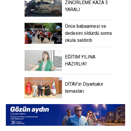
ZİNCİRLEME KAZA 3
YARALI
Önce babaannesi ve
dedesini öldürdü sonra
okula saldırdı
EĞİTİM YILINA
HAZIRLIK!
DİTAV'ın Diyarbakır
temasları