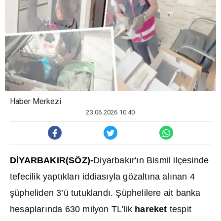
Haber Merkezi
23.06.2026 10:40
D
İ
YARBAKIR(SÖZ)-
Diyarbak
ı
r'
ı
n Bismil ilçesinde
tefecilik yapt
ı
klar
ı
iddias
ı
yla gözalt
ı
na al
ı
nan 4
ş
üpheliden 3’ü tutukland
ı
.
Ş
üphelilere ait banka
hesaplar
ı
nda 630 milyon TL'lik
hareket
tespit